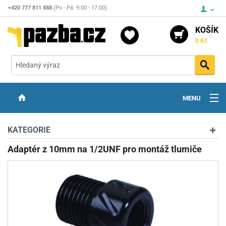
+420 777 811 888
(Po - Pá: 9:00 - 17:00)
KOŠÍK
0 Kč
Vyh
MENU
ZBRANĚ
KATEGORIE
OPTIKA
Adaptér z 10mm na 1/2UNF pro montáž tlumiče
STŘELIVO
PŘÍSLUŠENSTVÍ
DETEKTORY KOVŮ
KONTAKTY