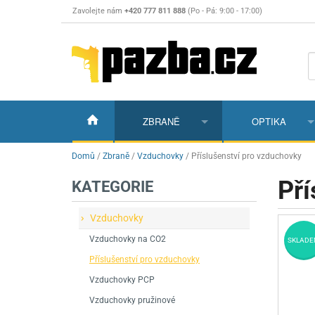
Zavolejte nám
+420 777 811 888
(Po - Pá: 9:00 - 17:00)
ZBRANĚ
OPTIKA
Vzduchovky
Vzduchovky na C
Puškohledy
Domů
/
Zbraně
/
Vzduchovky
/
Příslušenství pro vzduchovky
Pří
KATEGORIE
Vzduchové pistole a revolvery
Příslušenství pro 
Příslušenství
Dalekohledy a dál
Plynové pistole a revolvery
Vzduchovky PCP
CO2 pistole
Pistole
Kolimátory, lasery
Vzduchovky
Vzduchovky na CO2
Perkusní zbraně
Vzduchovky pruži
PCP Pistole
Příslušenství
Montáže
SKLADE
Příslušenství pro vzduchovky
Zbraně na ZP
Revolvery
Revolvery
Pušky opakovací
Noční vidění a ter
Vzduchovky PCP
Nože
Pružinové pistole
Pušky samonabíje
Nože s pevnou čep
Vzduchovky pružinové