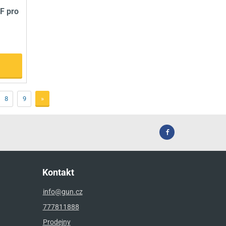
F pro
8
9
»
Kontakt
info@gun.cz
777811888
Prodejny