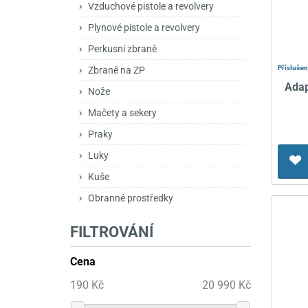
Vzduchové pistole a revolvery
Mačety a sekery
Zásobníky
Zavírací nože
Plynové pistole a revolvery
Praky
Příslušenství pro 
Kuchyňské nože
Perkusní zbraně
Luky
Brokovnice opakov
Příslušenství pro 
Příslušen
Zbraně na ZP
Adap
Nože
Kuše
Brokovnice samona
Mačety a sekery
Obranné prostředky
Pistole samonabíje
Obranné spreje
Praky
Revolvery
Luky
Kuše
Obranné prostředky
FILTROVÁNÍ
Cena
190 Kč
20 990 Kč