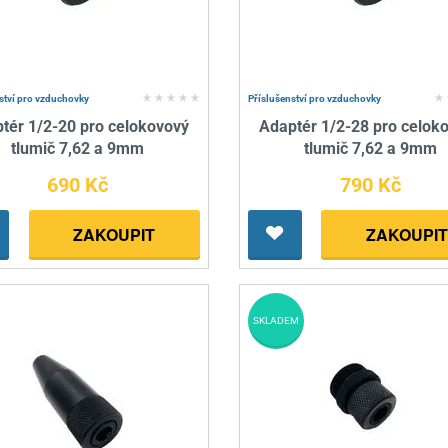
Pro lištu weaver a picatinny
Náboje na ZP
Pistolové a revolverové náboje
Pro perkusní zbraně
Ochra
zbraně na ZP
Adaptéry
Puškové náboje
Ostatní
Rowan
Svítil
ací
nože
Pro lištu 15 - 17 mm
Brokové náboje
Bipody
ství pro vzduchovky
Příslušenství pro vzduchovky
tér 1/2-20 pro celokovový
Adaptér 1/2-28 pro celok
bíjecí
Malorážkové náboje
tlumič 7,62 a 9mm
tlumič 7,62 a 9mm
cí
690 Kč
790 Kč
ZAKOUPIT
ZAKOUPIT
SKLADEM