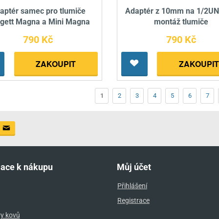
aptér samec pro tlumiče
Adaptér z 10mm na 1/2UN
gett Magna a Mini Magna
montáž tlumiče
790 Kč
790 Kč
ZAKOUPIT
ZAKOUPIT
1
2
3
4
5
6
7
mace k nákupu
Můj účet
Přihlášení
Registrace
ry kovů