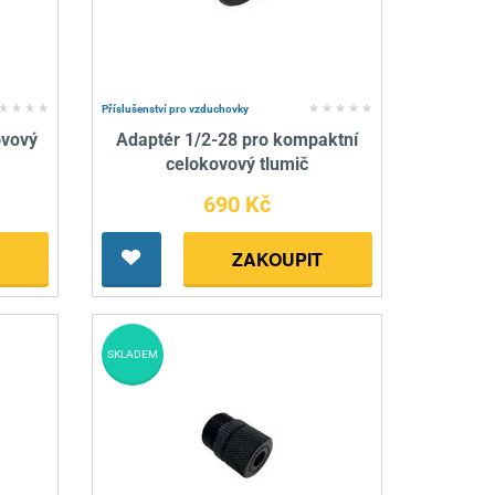
nné prostředky
 Engineering
ny
, stolice a vaky
Příslušenství pro vzduchovky
ovový
Adaptér 1/2-28 pro kompaktní
celokovový tlumič
690 Kč
ZAKOUPIT
SKLADEM