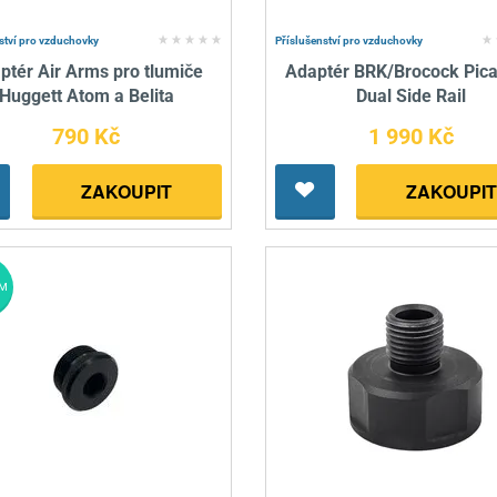
ství pro vzduchovky
Příslušenství pro vzduchovky
ptér Air Arms pro tlumiče
Adaptér BRK/Brocock Pica
Huggett Atom a Belita
Dual Side Rail
790 Kč
1 990 Kč
ZAKOUPIT
ZAKOUPIT
M