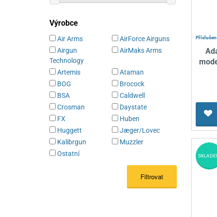
Výrobce
Příslušen
Air Arms
AirForce Airguns
Ad
Airgun
AirMaks Arms
Technology
mode
Artemis
Ataman
BOG
Brocock
BSA
Caldwell
Crosman
Daystate
FX
Huben
Huggett
Jæger/Lovec
Kalibrgun
Muzzler
Ostatní
SKLADE
Filtrovat