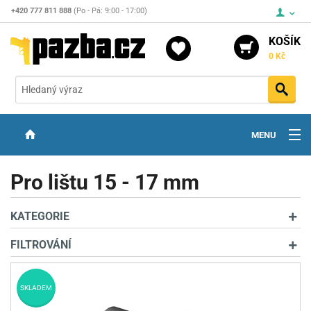
+420 777 811 888
(Po - Pá: 9:00 - 17:00)
KOŠÍK
0 Kč
Vyh
MENU
ZBRANĚ
Pro lištu 15 - 17 mm
OPTIKA
KATEGORIE
STŘELIVO
FILTROVÁNÍ
PŘÍSLUŠENSTVÍ
DETEKTORY KOVŮ
SKLADEM
KONTAKTY