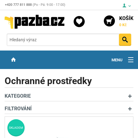
+420 777 811 888
(Po - Pá: 9:00 - 17:00)
KOŠÍK
0 Kč
Vyh
MENU
ZBRANĚ
Ochranné prostředky
OPTIKA
KATEGORIE
STŘELIVO
FILTROVÁNÍ
PŘÍSLUŠENSTVÍ
DETEKTORY KOVŮ
SKLADEM
KONTAKTY