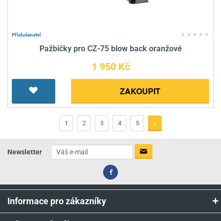
Příslušenství
Pažbičky pro CZ-75 blow back oranžové
1 950 Kč
ZAKOUPIT
1
2
3
4
5
»
Newsletter
Informace pro zákazníky