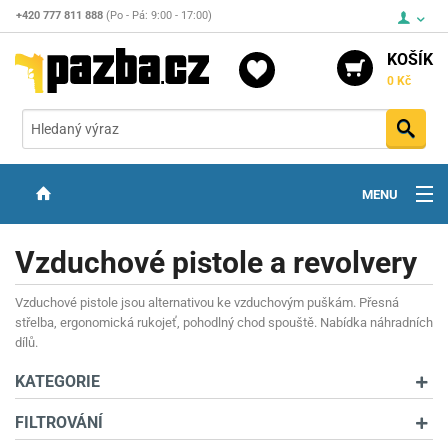
+420 777 811 888
(Po - Pá: 9:00 - 17:00)
KOŠÍK
0 Kč
Vyh
MENU
ZBRANĚ
Vzduchové pistole a revolvery
OPTIKA
Vzduchové pistole jsou alternativou ke vzduchovým puškám. Přesná
STŘELIVO
střelba, ergonomická rukojeť, pohodlný chod spouště. Nabídka náhradních
dílů.
PŘÍSLUŠENSTVÍ
KATEGORIE
DETEKTORY KOVŮ
FILTROVÁNÍ
KONTAKTY