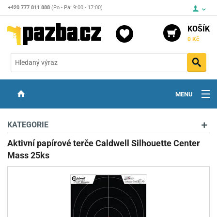
+420 777 811 888
(Po - Pá: 9:00 - 17:00)
KOŠÍK
0 Kč
Vyh
MENU
ZBRANĚ
KATEGORIE
OPTIKA
Aktivní papírové terče Caldwell Silhouette Center
Mass 25ks
STŘELIVO
PŘÍSLUŠENSTVÍ
DETEKTORY KOVŮ
KONTAKTY