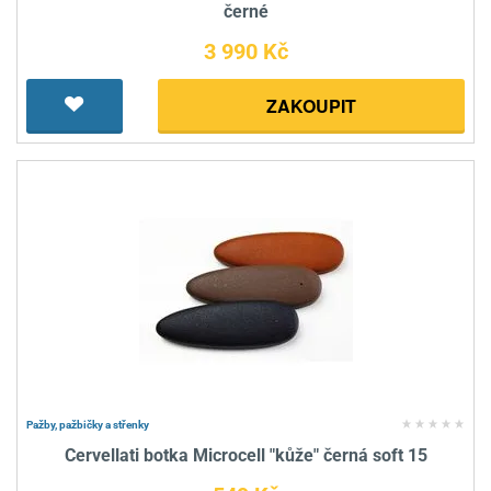
černé
3 990 Kč
ZAKOUPIT
Pažby, pažbičky a střenky
Cervellati botka Microcell "kůže" černá soft 15