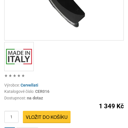
Výrobce:
Cervellati
Katalogové číslo:
CER016
na dotaz
Dostupnost:
1 349 Kč
VLOŽIT DO KOŠÍKU