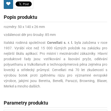
Popis produktu
rozměry: 50 x 140 x 26 mm
vzdálenost děr pro šrouby: 85 mm
Italská rodinná společnost
Cervellati s. r. l.
byla založena v roce
1937. Vyrábí více než 15 000 různých položek na zakázku pro
nejširší škálu aplikací. Pro místní i mezinárodní zákazníky. Hlavní
produktové řady jsou: vstřikování a lisování pryže, odlévání
polyuethanu a Vulkollanu® a technopolymerová pěna zejména pro
lovecký a střelecký průmysl. Cervellati má 70 let zkušeností s
výrobou botek proti zpětnému rázu pro významné evropské
výrobce, jakými jsou Beretta, Benelli, Parazzi, Browning, Blaser,
Merkel a mnoho dalších.
Parametry produktu