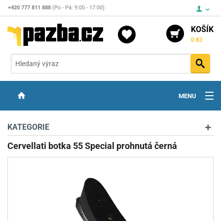
+420 777 811 888
(Po - Pá: 9:00 - 17:00)
KOŠÍK
0 Kč
Vyh
MENU
ZBRANĚ
KATEGORIE
OPTIKA
Cervellati botka 55 Special prohnutá černá
STŘELIVO
PŘÍSLUŠENSTVÍ
DETEKTORY KOVŮ
KONTAKTY