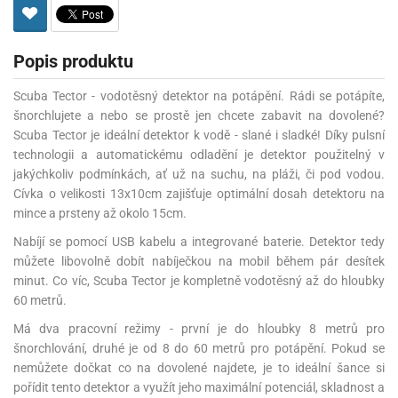
Popis produktu
Scuba Tector - vodotěsný detektor na potápění. Rádi se potápíte,
šnorchlujete a nebo se prostě jen chcete zabavit na dovolené?
Scuba Tector je ideální detektor k vodě - slané i sladké! Díky pulsní
technologii a automatickému odladění je detektor použitelný v
jakýchkoliv podmínkách, ať už na suchu, na pláži, či pod vodou.
Cívka o velikosti 13x10cm zajišťuje optimální dosah detektoru na
mince a prsteny až okolo 15cm.
Nabíjí se pomocí USB kabelu a integrované baterie. Detektor tedy
můžete libovolně dobít nabíječkou na mobil během pár desítek
minut. Co víc, Scuba Tector je kompletně vodotěsný až do hloubky
60 metrů.
Má dva pracovní režimy - první je do hloubky 8 metrů pro
šnorchlování, druhé je od 8 do 60 metrů pro potápění. Pokud se
nemůžete dočkat co na dovolené najdete, je to ideální šance si
pořídit tento detektor a využít jeho maximální potenciál, skladnost a