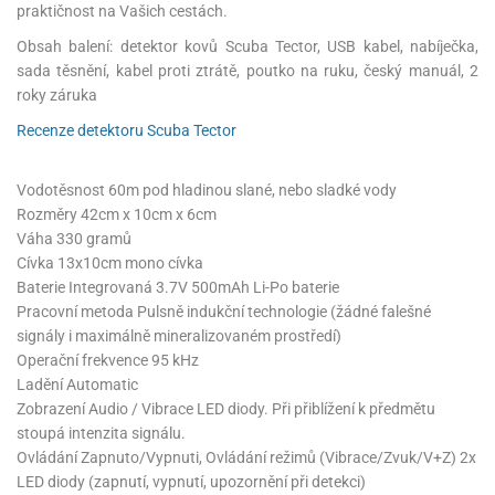
praktičnost na Vašich cestách.
Obsah balení: detektor kovů Scuba Tector, USB kabel, nabíječka,
sada těsnění, kabel proti ztrátě, poutko na ruku, český manuál, 2
roky záruka
Recenze detektoru Scuba Tector
Vodotěsnost 60m pod hladinou slané, nebo sladké vody
Rozměry 42cm x 10cm x 6cm
Váha 330 gramů
Cívka 13x10cm mono cívka
Baterie Integrovaná 3.7V 500mAh Li-Po baterie
Pracovní metoda Pulsně indukční technologie (žádné falešné
signály i maximálně mineralizovaném prostředí)
Operační frekvence 95 kHz
Ladění Automatic
Zobrazení Audio / Vibrace LED diody. Při přiblížení k předmětu
stoupá intenzita signálu.
Ovládání Zapnuto/Vypnuti, Ovládání režimů (Vibrace/Zvuk/V+Z) 2x
LED diody (zapnutí, vypnutí, upozornění při detekci)