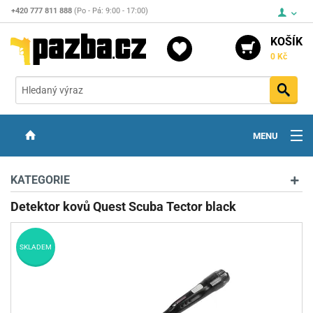
+420 777 811 888
(Po - Pá: 9:00 - 17:00)
KOŠÍK
0 Kč
Vyh
MENU
ZBRANĚ
KATEGORIE
OPTIKA
Detektor kovů Quest Scuba Tector black
STŘELIVO
SKLADEM
PŘÍSLUŠENSTVÍ
DETEKTORY KOVŮ
KONTAKTY