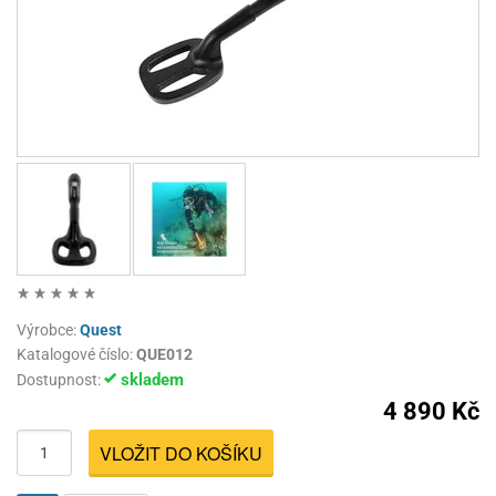
Výrobce:
Quest
Katalogové číslo:
QUE012
skladem
Dostupnost:
4 890 Kč
VLOŽIT DO KOŠÍKU