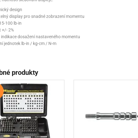
ický design
telný display pro snadné zobrazení momentu
5-100 lb-in
 +/- 2%
 indikace dosažení nastaveného momentu
í jednotek lb-in / kg-cm / N-m
bné produkty