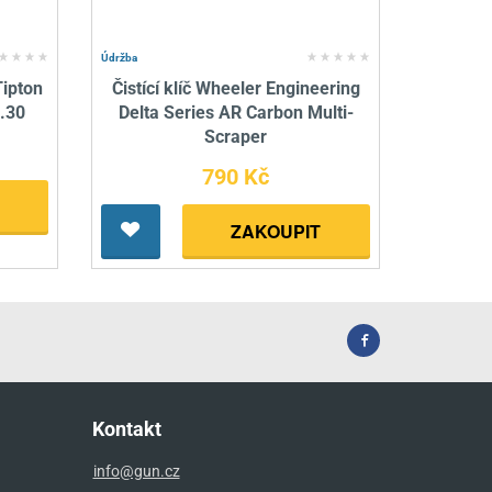
Údržba
Tipton
Čistící klíč Wheeler Engineering
 .30
Delta Series AR Carbon Multi-
Scraper
790 Kč
ZAKOUPIT
Kontakt
info@gun.cz