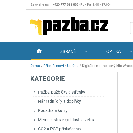
Zavolejte nám
+420 777 811 888
(Po - Pá: 9:00 - 17:00)
ZBRANĚ
OPTIKA
Vzduchovky
Vzduchovky na C
Puškohledy
Domů
/
Příslušenství
/
Údržba
/
Digitální momentový klíč Wheel
KATEGORIE
Vzduchové pistole a revolvery
Příslušenství pro 
Příslušenství
Dalekohledy a dál
Plynové pistole a revolvery
Vzduchovky PCP
CO2 pistole
Pistole
Kolimátory, lasery
Pažby, pažbičky a střenky
Náhradní díly a doplňky
Perkusní zbraně
Vzduchovky pruži
PCP Pistole
Příslušenství
Montáže
Pouzdra a kufry
Zbraně na ZP
Revolvery
Revolvery
Pušky opakovací
Noční vidění a ter
Měření úsťové rychlosti a větru
Nože
Pružinové pistole
Pušky samonabíje
Nože s pevnou čep
CO2 a PCP příslušenství