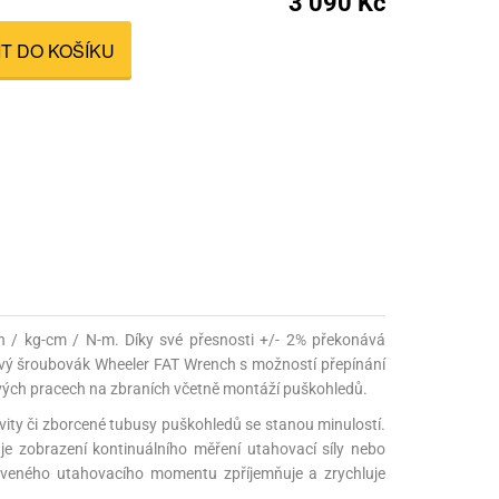
3 090 Kč
nné prostředky
IT DO KOŠÍKU
 Engineering
ny
, stolice a vaky
n / kg-cm / N-m. Díky své přesnosti +/- 2% překonává
vý šroubovák Wheeler FAT Wrench s možností přepínání
ových pracech na zbraních včetně montáží puškohledů.
ity či zborcené tubusy puškohledů se stanou minulostí.
zobrazení kontinuálního měření utahovací síly nebo
veného utahovacího momentu zpříjemňuje a zrychluje