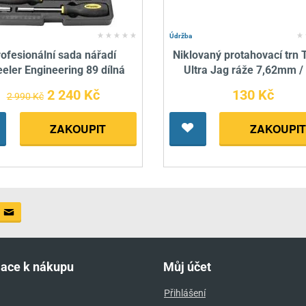
Údržba
rofesionální sada nářadí
Niklovaný protahovací trn 
eler Engineering 89 dílná
Ultra Jag ráže 7,62mm /
2 240 Kč
130 Kč
2 990 Kč
ZAKOUPIT
ZAKOUPIT
mace k nákupu
Můj účet
Přihlášení