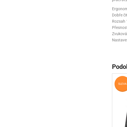
Ergonom
Dobře či
Rozsah 1
Přesnost
Zvuková
Nastaven
Podo
SLEVA