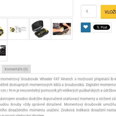
Pro lištu weaver a picatinny
Náboje na ZP
Pistolové a revolverové náboje
Pro perkusní zbraně
Ochra
VLOŽ
zbraně na ZP
Adaptéry
Puškové náboje
Ostatní
Rowan
Svítil
ací
nože
Pro lištu 15 - 17 mm
Brokové náboje
Bipody
bíjecí
Malorážkové náboje
cí
Komentáře (0)
ní momentový šroubovák Wheeler FAT Wrench s možností přepínání lb-i
 běžně dostupných momentových klíčů a šroubováků. Digitální momento
kg-cm / N-m je neocenitelný pomocník při veškerých puškařských a údržb
nástrojem snadno dodržíte doporučené utahovací momenty a stržené záv
budou šrouby vždy správně dotažené. Momentový šroubovák umožňuje 
ního dosaženého momentu utažení. Zvuková indikace dosažení nasta
z nutnosti sledování displeje.