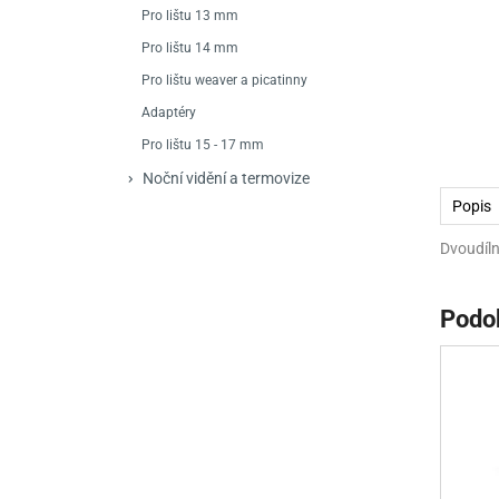
Mačety a sekery
Zásobníky
Zavírací nože
Pro lištu 13 mm
Pro lištu 14 mm
Praky
Příslušenství pro 
Kuchyňské nože
Pro lištu weaver a picatinny
Luky
Brokovnice opakov
Příslušenství pro 
Adaptéry
Pro lištu 15 - 17 mm
Kuše
Brokovnice samona
Noční vidění a termovize
Obranné prostředky
Pistole samonabíje
Obranné spreje
Popis
Revolvery
Dvoudíln
Podo