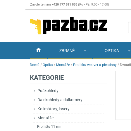
Zavolejte nám
+420 777 811 888
(Po - Pá: 9:00 - 17:00)
ZBRANĚ
OPTIKA
Vzduchovky
Vzduchovky na C
Puškohledy
Domů
/
Optika
/
Montáže
/
Pro lištu weaver a picatinny
/
Dvoudí
KATEGORIE
Vzduchové pistole a revolvery
Příslušenství pro 
Příslušenství
Dalekohledy a dál
Plynové pistole a revolvery
Vzduchovky PCP
CO2 pistole
Pistole
Kolimátory, lasery
Puškohledy
Dalekohledy a dálkoměry
Perkusní zbraně
Vzduchovky pruži
PCP Pistole
Příslušenství
Montáže
Kolimátory, lasery
Zbraně na ZP
Revolvery
Revolvery
Pušky opakovací
Noční vidění a ter
Montáže
Nože
Pružinové pistole
Pušky samonabíje
Nože s pevnou čep
Pro lištu 11 mm