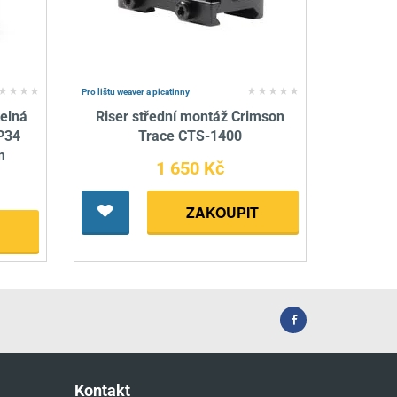
Pro lištu weaver a picatinny
telná
Riser střední montáž Crimson
P34
Trace CTS-1400
m
1 650 Kč
ZAKOUPIT
Kontakt