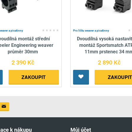
weaver a picatinny
Pro lištu weaver a picatinny
voudílná montáž střední
Dvoudílná vysoká nastavi
eler Engineering weaver
montáž Sportsmatch AT
průměr 30mm
11mm prstenec 34 m
2 390 Kč
2 890 Kč
ZAKOUPIT
ZAKOUPIT
mace k nákupu
Můj účet