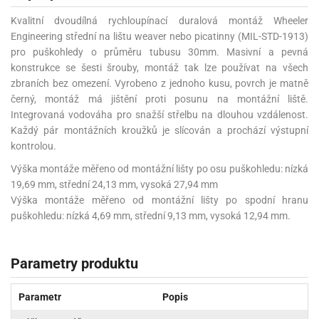
Kvalitní dvoudílná rychloupínací duralová montáž Wheeler
Engineering střední na lištu weaver nebo picatinny (MIL-STD-1913)
pro puškohledy o průměru tubusu 30mm. Masivní a pevná
konstrukce se šesti šrouby, montáž tak lze používat na všech
zbraních bez omezení. Vyrobeno z jednoho kusu, povrch je matně
černý, montáž má jištění proti posunu na montážní liště.
Integrovaná vodováha pro snažší střelbu na dlouhou vzdálenost.
Každý pár montážních kroužků je slícován a prochází výstupní
kontrolou.
Výška montáže měřeno od montážní lišty po osu puškohledu: nízká
19,69 mm, střední 24,13 mm, vysoká 27,94 mm
Výška montáže měřeno od montážní lišty po spodní hranu
puškohledu: nízká 4,69 mm, střední 9,13 mm, vysoká 12,94 mm.
Parametry produktu
Parametr
Popis