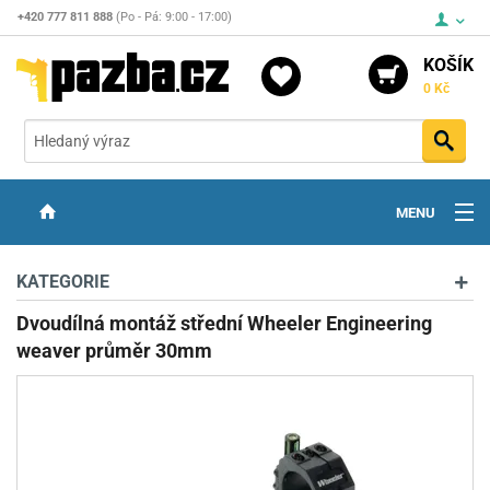
+420 777 811 888
(Po - Pá: 9:00 - 17:00)
KOŠÍK
0 Kč
Vyh
MENU
ZBRANĚ
KATEGORIE
OPTIKA
Dvoudílná montáž střední Wheeler Engineering
weaver průměr 30mm
STŘELIVO
PŘÍSLUŠENSTVÍ
DETEKTORY KOVŮ
KONTAKTY