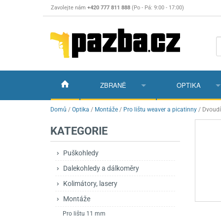
Zavolejte nám
+420 777 811 888
(Po - Pá: 9:00 - 17:00)
ZBRANĚ
OPTIKA
Vzduchovky
Vzduchovky na C
Puškohledy
Domů
/
Optika
/
Montáže
/
Pro lištu weaver a picatinny
/
Dvoudí
KATEGORIE
Vzduchové pistole a revolvery
Příslušenství pro 
Příslušenství
Dalekohledy a dál
Plynové pistole a revolvery
Vzduchovky PCP
CO2 pistole
Pistole
Kolimátory, lasery
Puškohledy
Dalekohledy a dálkoměry
Perkusní zbraně
Vzduchovky pruži
PCP Pistole
Příslušenství
Montáže
Kolimátory, lasery
Zbraně na ZP
Revolvery
Revolvery
Pušky opakovací
Noční vidění a ter
Montáže
Nože
Pružinové pistole
Pušky samonabíje
Nože s pevnou čep
Pro lištu 11 mm