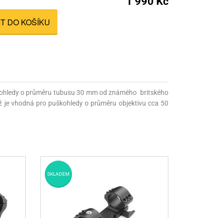
1 990 Kč
nné prostředky
IT DO KOŠÍKU
 Engineering
ny
, stolice a vaky
škohledy o průměru tubusu 30 mm od známého britského
 je vhodná pro puškohledy o průměru objektivu cca 50
SKLADEM