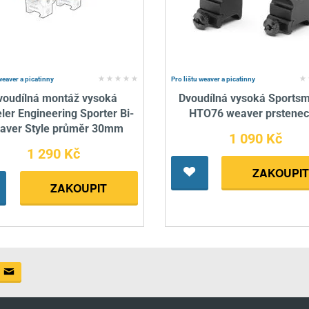
weaver a picatinny
Pro lištu weaver a picatinny
voudílná montáž vysoká
Dvoudílná vysoká Sports
er Engineering Sporter Bi-
HTO76 weaver prstenec
aver Style průměr 30mm
1 090 Kč
1 290 Kč
ZAKOUPIT
ZAKOUPIT