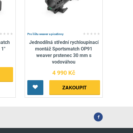
Pro lištu weaver a picatinny
match
Jednodílná střední rychloupínací
 1"
montáž Sportsmatch OP91
weaver prstenec 30 mm s
vodováhou
4 990 Kč
ZAKOUPIT