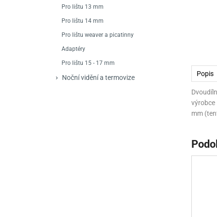
Mačety a sekery
Zásobníky
Zavírací nože
Pro lištu 13 mm
Pro lištu 14 mm
Praky
Příslušenství pro 
Kuchyňské nože
Pro lištu weaver a picatinny
Luky
Brokovnice opakov
Příslušenství pro 
Adaptéry
Pro lištu 15 - 17 mm
Kuše
Brokovnice samona
Popis
Noční vidění a termovize
Obranné prostředky
Pistole samonabíje
Obranné spreje
Dvoudíl
výrobce 
Revolvery
mm (tent
Podo