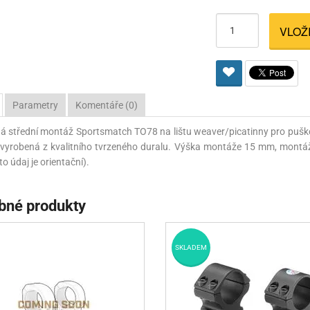
Pro lištu weaver a picatinny
Náboje na ZP
Pistolové a revolverové náboje
Pro perkusní zbraně
Ochra
VLOŽ
zbraně na ZP
Adaptéry
Puškové náboje
Ostatní
Rowan
Svítil
ací
nože
Pro lištu 15 - 17 mm
Brokové náboje
Bipody
bíjecí
Malorážkové náboje
Parametry
Komentáře (0)
cí
ná střední montáž Sportsmatch TO78 na lištu weaver/picatinny pro pu
vyrobená z kvalitního tvrzeného duralu. Výška montáže 15 mm, montáž
o údaj je orientační).
bné produkty
SKLADEM