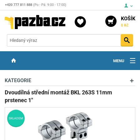
+420 777 811 888
(Po - Pá: 9:00 - 17:00)
KOŠÍK
0 Kč
Vyh
MENU
ZBRANĚ
KATEGORIE
OPTIKA
Dvoudílná střední montáž BKL 263S 11mm
prstenec 1"
STŘELIVO
PŘÍSLUŠENSTVÍ
SKLADEM
DETEKTORY KOVŮ
KONTAKTY