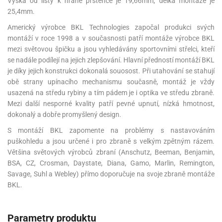
Výška od lišty k hraně prstence je 19,66mm, délka montáže je
25,4mm.
Americký výrobce BKL Technologies započal produkci svých
montáží v roce 1998 a v současnosti patří montáže výrobce BKL
mezi světovou špičku a jsou vyhledávány sportovními střelci, kteří
se nadále podílejí na jejich zlepšování. Hlavní předností montáží BKL
je díky jejich konstrukci dokonalá souosost. Při utahování se stahují
obě strany upínacího mechanismu současně, montáž je vždy
usazená na středu rybiny a tím pádem je i optika ve středu zbraně.
Mezi další nesporné kvality patří pevné upnutí, nízká hmotnost,
dokonalý a dobře promyšlený design.
S montáží BKL zapomente na problémy s nastavováním
puškohledu a jsou určené i pro zbraně s velkým zpětným rázem.
Většina světových výrobců zbraní (Anschutz, Beeman, Benjamin,
BSA, CZ, Crosman, Daystate, Diana, Gamo, Marlin, Remington,
Savage, Suhl a Webley) přímo doporučuje na svoje zbraně montáže
BKL.
Parametry produktu