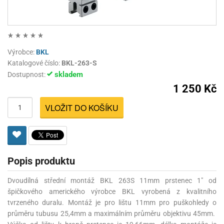
Výrobce:
BKL
Katalogové číslo:
BKL-263-S
skladem
Dostupnost:
1 250 Kč
VLOŽIT DO KOŠÍKU
Popis produktu
Dvoudílná střední montáž BKL 263S 11mm prstenec 1" od
špičkového amerického výrobce BKL vyrobená z kvalitního
tvrzeného duralu. Montáž je pro lištu 11mm pro puškohledy o
průměru tubusu 25,4mm a maximálním průměru objektivu 45mm.