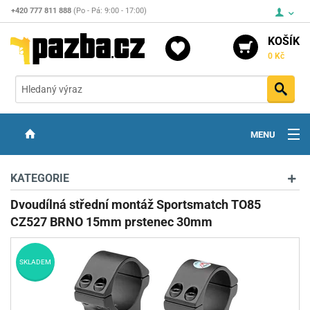
+420 777 811 888
(Po - Pá: 9:00 - 17:00)
KOŠÍK
0 Kč
Vyh
MENU
ZBRANĚ
KATEGORIE
OPTIKA
Dvoudílná střední montáž Sportsmatch TO85
CZ527 BRNO 15mm prstenec 30mm
STŘELIVO
PŘÍSLUŠENSTVÍ
SKLADEM
DETEKTORY KOVŮ
KONTAKTY