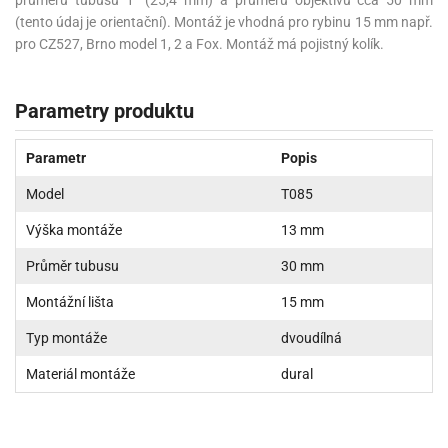
průměru tubusu 1“ (25,4 mm) a průměru objektivu cca 50 mm
(tento údaj je orientační). Montáž je vhodná pro rybinu 15 mm např.
pro CZ527, Brno model 1, 2 a Fox. Montáž má pojistný kolík.
Parametry produktu
Parametr
Popis
Model
T085
Výška montáže
13 mm
Průměr tubusu
30 mm
Montážní lišta
15 mm
Typ montáže
dvoudílná
Materiál montáže
dural