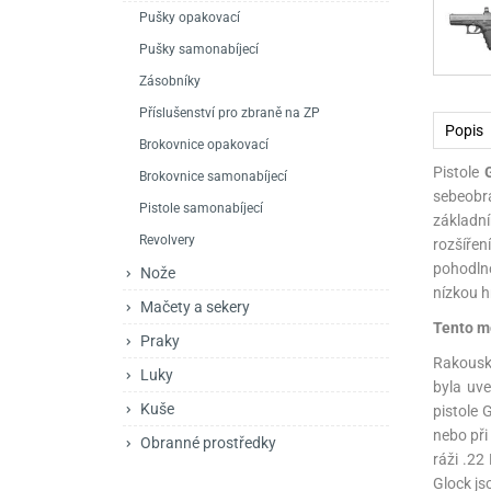
Mačety a sekery
Zásobníky
Zavírací nože
Pušky opakovací
Pušky samonabíjecí
Praky
Příslušenství pro 
Kuchyňské nože
Zásobníky
Luky
Brokovnice opakov
Příslušenství pro 
Příslušenství pro zbraně na ZP
Popis
Brokovnice opakovací
Kuše
Brokovnice samona
Pistole
Brokovnice samonabíjecí
Obranné prostředky
Pistole samonabíje
Obranné spreje
sebeobr
Pistole samonabíjecí
základn
Revolvery
Revolvery
rozšířen
pohodlno
Nože
nízkou 
Mačety a sekery
Tento m
Praky
Rakousk
Luky
byla uve
Kuše
pistole 
nebo při
Obranné prostředky
ráži .22
Glock js