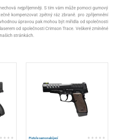
lbě nechová nejpříjemněji. S tím vám může pomoci gumový
stečně kompenzovat zpětný ráz zbraně. pro zpříjemnění
í vhodnou úpravou pak mohou být mířidla od společnosti
 s laserem od společnosti Crimson Trace. Veškeré zmíněné
 našich stránkách.
Pistole samonabíjecí