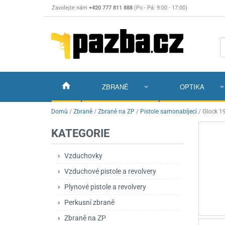
Zavolejte nám
+420 777 811 888
(Po - Pá: 9:00 - 17:00)
ZBRANĚ
OPTIKA
Vzduchovky
Vzduchovky na C
Puškohledy
Domů
/
Zbraně
/
Zbraně na ZP
/
Pistole samonabíjecí
/
Glock 1
KATEGORIE
Vzduchové pistole a revolvery
Příslušenství pro 
Příslušenství
Dalekohledy a dál
Plynové pistole a revolvery
Vzduchovky PCP
CO2 pistole
Pistole
Kolimátory, lasery
Vzduchovky
Vzduchové pistole a revolvery
Perkusní zbraně
Vzduchovky pruži
PCP Pistole
Příslušenství
Montáže
Plynové pistole a revolvery
Zbraně na ZP
Revolvery
Revolvery
Pušky opakovací
Noční vidění a ter
Perkusní zbraně
Nože
Pružinové pistole
Pušky samonabíje
Nože s pevnou čep
Zbraně na ZP