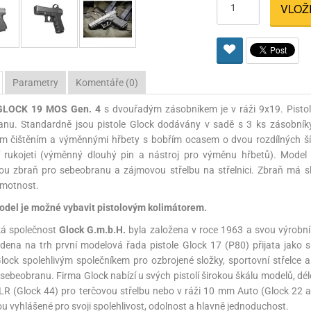
VLOŽ
Pro lištu weaver a picatinny
Náboje na ZP
Pistolové a revolverové náboje
Pro perkusní zbraně
Ochra
zbraně na ZP
Adaptéry
Puškové náboje
Ostatní
Rowan
Svítil
ací
nože
Pro lištu 15 - 17 mm
Brokové náboje
Bipody
Parametry
Komentáře (0)
bíjecí
Malorážkové náboje
GLOCK 19 MOS Gen. 4
s dvouřadým zásobníkem je v ráži 9x19. Pistole
cí
anu. Standardně jsou pistole Glock dodávány v sadě s 3 ks zásobník
ím čištěním a výměnnými hřbety s bobřím ocasem o dvou rozdílných š
í rukojeti (výměnný dlouhý pin a nástroj pro výměnu hřbetů). Model 1
u zbraň pro sebeobranu a zájmovou střelbu na střelnici. Zbraň má slu
hmotnost.
odel je možné vybavit pistolovým kolimátorem.
á společnost
Glock G.m.b.H.
byla založena v roce 1963 a svou výrobní
dena na trh první modelová řada pistole Glock 17 (P80) přijata jako 
Glock spolehlivým společníkem pro ozbrojené složky, sportovní střelce ale
 sebeobranu. Firma Glock nabízí u svých pistolí širokou škálu modelů, déle
 LR (Glock 44) pro terčovou střelbu nebo v ráži 10 mm Auto (Glock 22 a
ou vyhlášené pro svoji spolehlivost, odolnost a hlavně jednoduchost.