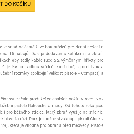
IT DO KOŠÍKU
nné prostředky
 Engineering
ny
, stolice a vaky
 je snad nejčastější volbou střelců pro denní nošení a
y na 15 nábojů. Dále je dodáván s kufříkem na zbraň,
ířkách aby sedly každé ruce a 2 výměnnými hřbety pro
9 je častou volbou střelců, kteří chtějí spolehlivou a
žební rozměry (policejní velikost pistole - Compact) a
 činnost začala produkcí vojenských nožů. V roce 1982
služební pistole Rakouské armády. Od tohoto roku jsou
 i pro běžného střelce, který zbraň využije na střelnici
k hlavní a ráží. Dnes je možné si zakoupit pistoli Glock v
 29), která je vhodná pro obranu před medvědy. Pistole