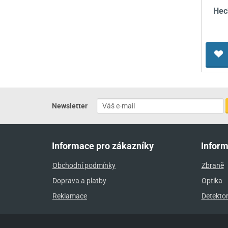
Hec
Newsletter
Informace pro zákazníky
Infor
Obchodní podmínky
Zbraně
Doprava a platby
Optika
Reklamace
Detekto