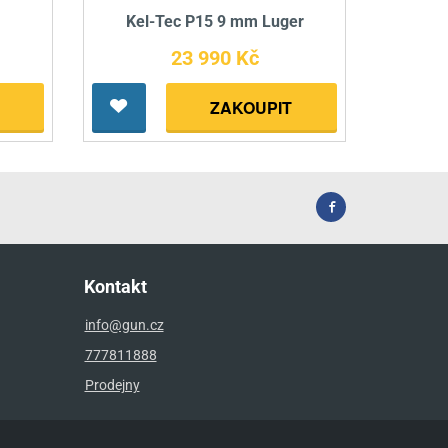
Kel-Tec P15 9 mm Luger
23 990 Kč
ZAKOUPIT
Kontakt
info@gun.cz
777811888
Prodejny