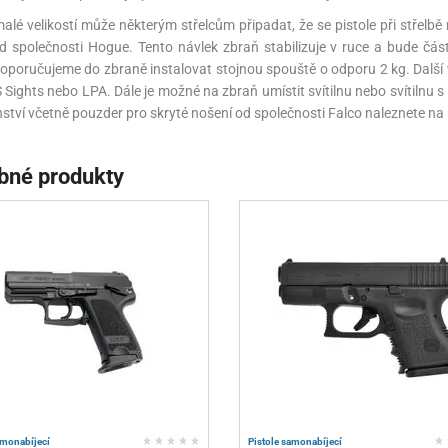
malé velikostí může některým střelcům připadat, že se pistole při stře
d společnosti Hogue. Tento návlek zbraň stabilizuje v ruce a bude čá
doporučujeme do zbraně instalovat stojnou spouště o odporu 2 kg. Dalš
S Sights nebo LPA. Dále je možné na zbraň umístit svítilnu nebo svítilnu
nství včetně pouzder pro skryté nošení od společnosti Falco naleznete na
bné produkty
amonabíjecí
Pistole samonabíjecí