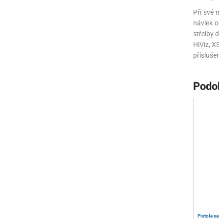
Při své 
návlek o
střelby 
HiViz, X
přísluše
Podo
Pistole s