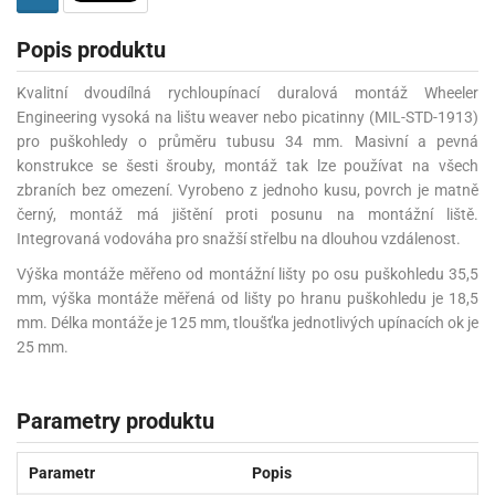
Popis produktu
Kvalitní dvoudílná rychloupínací duralová montáž Wheeler
Engineering vysoká na lištu weaver nebo picatinny (MIL-STD-1913)
pro puškohledy o průměru tubusu 34 mm. Masivní a pevná
konstrukce se šesti šrouby, montáž tak lze používat na všech
zbraních bez omezení. Vyrobeno z jednoho kusu, povrch je matně
černý, montáž má jištění proti posunu na montážní liště.
Integrovaná vodováha pro snažší střelbu na dlouhou vzdálenost.
Výška montáže měřeno od montážní lišty po osu puškohledu 35,5
mm, výška montáže měřená od lišty po hranu puškohledu je 18,5
mm. Délka montáže je 125 mm, tloušťka jednotlivých upínacích ok je
25 mm.
Parametry produktu
Parametr
Popis