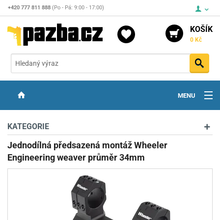
+420 777 811 888
(Po - Pá: 9:00 - 17:00)
KOŠÍK
0 Kč
Vyh
MENU
ZBRANĚ
KATEGORIE
OPTIKA
Jednodílná předsazená montáž Wheeler
Engineering weaver průměr 34mm
STŘELIVO
PŘÍSLUŠENSTVÍ
DETEKTORY KOVŮ
KONTAKTY