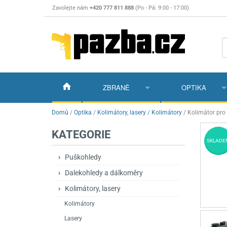
Zavolejte nám
+420 777 811 888
(Po - Pá: 9:00 - 17:00)
ZBRANĚ
OPTIKA
Vzduchovky
Vzduchovky na C
Puškohledy
Domů
/
Optika
/
Kolimátory, lasery
/
Kolimátory
/
Kolimátor pro
KATEGORIE
Vzduchové pistole a revolvery
Příslušenství pro 
Příslušenství
Dalekohledy a dál
SKLADE
Plynové pistole a revolvery
Vzduchovky PCP
CO2 pistole
Pistole
Kolimátory, lasery
Puškohledy
Dalekohledy a dálkoměry
Perkusní zbraně
Vzduchovky pruži
PCP Pistole
Příslušenství
Montáže
Kolimátory, lasery
Zbraně na ZP
Revolvery
Revolvery
Pušky opakovací
Noční vidění a ter
Kolimátory
Nože
Pružinové pistole
Pušky samonabíje
Nože s pevnou čep
Lasery