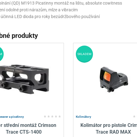
pínání (QD) M1913 Picatinny montáž na lištu, absolute cowitness
ení odolné proti nárazům, mlze a vibracím
 účinná LED dioda pro roky bezúdržbového používání
bné produkty
M
SKLADEM
weaver a picatinny
Kolimátory
er střední montáž Crimson
Kolimátor pro pistole Cri
Trace CTS-1400
Trace RAD MAX