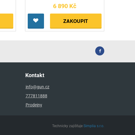
6 890 Kč
ZAKOUPIT
Kontakt
info@gun.cz
777811888
Prodejny
Technicky zajišťuje
Simplia s.r.o.