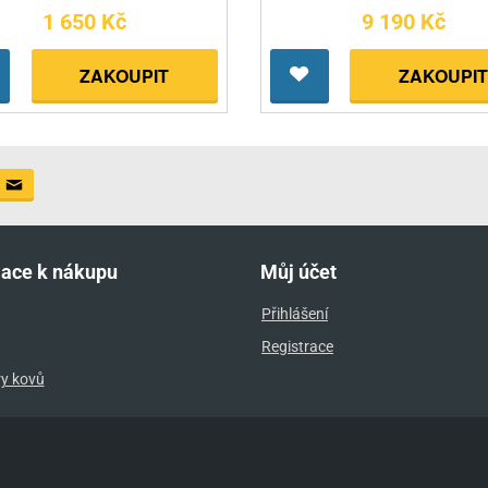
1 650 Kč
9 190 Kč
ZAKOUPIT
ZAKOUPIT
mace k nákupu
Můj účet
Přihlášení
Registrace
ry kovů