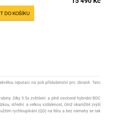
15 490 Kč
nné prostředky
IT DO KOŠÍKU
 Engineering
ny
, stolice a vaky
kvělou reputaci na poli příslušenství pro zbraně. Tato
abiny. Díky 3.5x zvětšení a plně osvícené hybridní BDC
zkou, střední a velkou vzdálenost, čímž okamžitě zvýší
užitím rychloupínání (QD) na lištu a bez námahy se tak