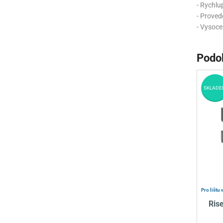
- Rychlu
- Proved
- Vysoce
Podo
SKLADE
Pro lištu 
Ris