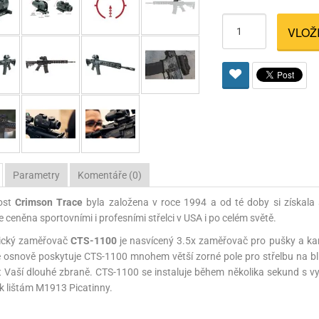
Pro lištu weaver a picatinny
Náboje na ZP
Pistolové a revolverové náboje
Pro perkusní zbraně
Ochra
VLOŽ
zbraně na ZP
Adaptéry
Puškové náboje
Ostatní
Rowan
Svítil
ací
nože
Pro lištu 15 - 17 mm
Brokové náboje
Bipody
bíjecí
Malorážkové náboje
cí
Parametry
Komentáře (0)
ost
Crimson Trace
byla založena v roce 1994 a od té doby si získala s
e ceněna sportovními i profesními střelci v USA i po celém světě.
nický zaměřovač
CTS-1100
je nasvícený 3.5x zaměřovač pro pušky a kar
osnově poskytuje CTS-1100 mnohem větší zorné pole pro střelbu na blí
 Vaší dlouhé zbraně. CTS-1100 se instaluje během několika sekund s vy
 k lištám M1913 Picatinny.