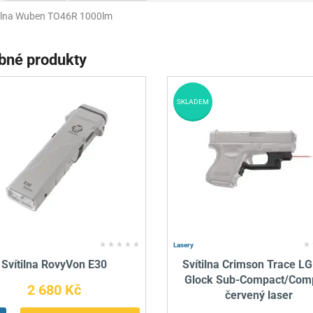
tilna Wuben TO46R 1000lm
bné produkty
SKLADEM
Lasery
Svítilna RovyVon E30
Svítilna Crimson Trace L
Glock Sub-Compact/Com
2 680 Kč
červený laser