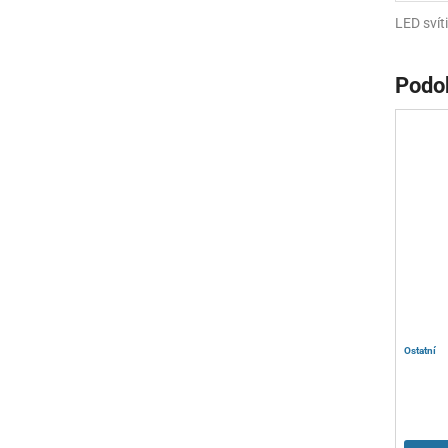
LED sví
Podo
Ostatní