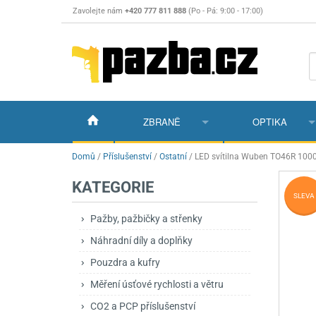
Zavolejte nám
+420 777 811 888
(Po - Pá: 9:00 - 17:00)
ZBRANĚ
OPTIKA
Vzduchovky
Vzduchovky na C
Puškohledy
Domů
/
Příslušenství
/
Ostatní
/
LED svítilna Wuben TO46R 100
KATEGORIE
Vzduchové pistole a revolvery
Příslušenství pro 
Příslušenství
Dalekohledy a dál
SLEVA
Plynové pistole a revolvery
Vzduchovky PCP
CO2 pistole
Pistole
Kolimátory, lasery
Pažby, pažbičky a střenky
Náhradní díly a doplňky
Perkusní zbraně
Vzduchovky pruži
PCP Pistole
Příslušenství
Montáže
Pouzdra a kufry
Zbraně na ZP
Revolvery
Revolvery
Pušky opakovací
Noční vidění a ter
Měření úsťové rychlosti a větru
Nože
Pružinové pistole
Pušky samonabíje
Nože s pevnou čep
CO2 a PCP příslušenství