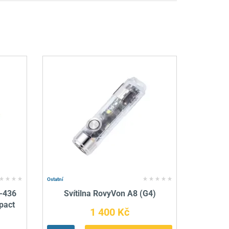
Ostatní
G-436
Svítilna RovyVon A8 (G4)
pact
1 400 Kč