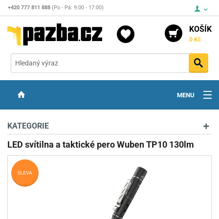
+420 777 811 888
(Po - Pá: 9:00 - 17:00)
KOŠÍK
0 Kč
Vyh
MENU
ZBRANĚ
KATEGORIE
OPTIKA
LED svítilna a taktické pero Wuben TP10 130lm
STŘELIVO
SLEVA
PŘÍSLUŠENSTVÍ
DETEKTORY KOVŮ
KONTAKTY