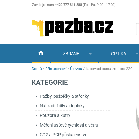
Zavolejte nám
+420 777 811 888
(Po - Pá: 9:00 - 17:00)
ZBRANĚ
OPTIKA
Vzduchovky
Vzduchovky na C
Puškohledy
Domů
/
Příslušenství
/
Údržba
/
Lapovací pasta zrnitost 220
KATEGORIE
Vzduchové pistole a revolvery
Příslušenství pro 
Příslušenství
Dalekohledy a dál
Plynové pistole a revolvery
Vzduchovky PCP
CO2 pistole
Pistole
Kolimátory, lasery
Pažby, pažbičky a střenky
Náhradní díly a doplňky
Perkusní zbraně
Vzduchovky pruži
PCP Pistole
Příslušenství
Montáže
Pouzdra a kufry
Zbraně na ZP
Revolvery
Revolvery
Pušky opakovací
Noční vidění a ter
Měření úsťové rychlosti a větru
Nože
Pružinové pistole
Pušky samonabíje
Nože s pevnou čep
CO2 a PCP příslušenství