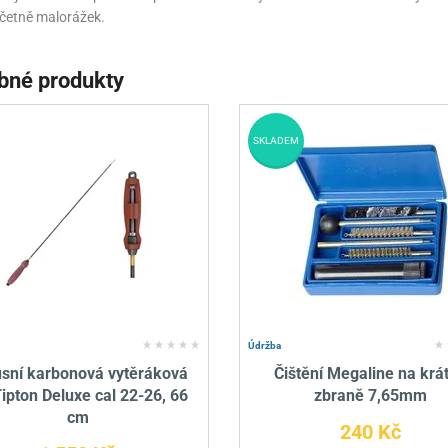
včetně malorážek.
bné produkty
SKLADEM
Údržba
sní karbonová vytěráková
Čištění Megaline na krá
Tipton Deluxe cal 22-26, 66
zbraně 7,65mm
cm
240 Kč