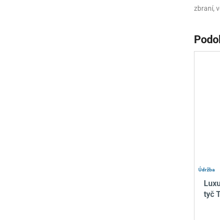
zbraní, 
Podo
Údržba
Luxu
tyč 