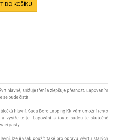
IT DO KOŠÍKU
nné prostředky
 Engineering
ny
, stolice a vaky
ývrt hlavně, snižuje tření a zlepšuje přesnost. Lapováním
 se bude čistit.
válečků hlavní. Sada Bore Lapping Kit vám umožní tento
 a vystřelíte je. Lapování s touto sadou je skutečně
ovací pasty.
vní, lze ji však použít také pro opravu vývrtu starých