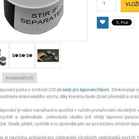
VLOŽ
Pro lištu weaver a picatinny
Náboje na ZP
Pistolové a revolverové náboje
Pro perkusní zbraně
Ochra
zbraně na ZP
Adaptéry
Puškové náboje
Ostatní
Rowan
Svítil
ací
nože
Pro lištu 15 - 17 mm
Brokové náboje
Bipody
bíjecí
Malorážkové náboje
cí
Komentáře (0)
 lapovací pasta o zrnitosti 220
ze sady pro lapování hlavní
. Zdokonaluje v
osáhnete dokonalejšího vývrtu, díky kterému bude zbraň přesnější a snáze
 lapování je velice namáhavé a spočívá v ručním protahování olověných 
rychlit a zjednodušit. Jednoduše obalíte své střely lapovací pastou
é. Obalit, přebít, vystřelit a to zpravidla pět ran pro každou zrnitost lap
a je navržena primárně pro odstranění výrobních nedostatků nových hla