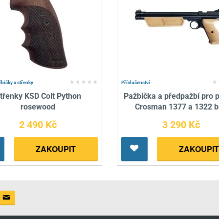
žbičky a střenky
Příslušenství
třenky KSD Colt Python
Pažbička a předpažbí pro p
rosewood
Crosman 1377 a 1322 
2 490 Kč
3 290 Kč
ZAKOUPIT
ZAKOUPIT