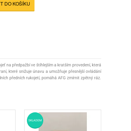
IT DO KOŠÍKU
nné prostředky
 Engineering
ny
, stolice a vaky
ť na předpažbí ve štíhlejším a kratším provedení, která
hraní, které snižuje únavu a umožňuje přesnější ovládání
álních předních rukojetí, pomáhá AFG zmírnit zpětný ráz.
SKLADEM