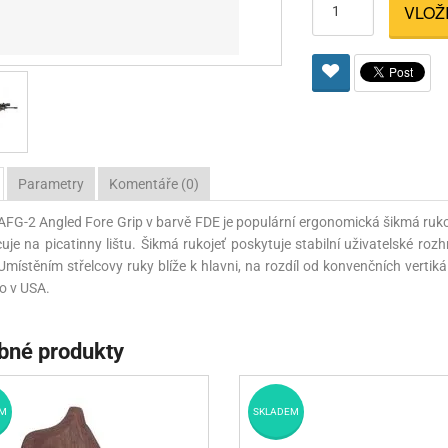
VLOŽ
Pro lištu weaver a picatinny
Náboje na ZP
Pistolové a revolverové náboje
Pro perkusní zbraně
Ochra
zbraně na ZP
Adaptéry
Puškové náboje
Ostatní
Rowan
Svítil
ací
nože
Pro lištu 15 - 17 mm
Brokové náboje
Bipody
bíjecí
Malorážkové náboje
cí
Parametry
Komentáře (0)
FG-2 Angled Fore Grip v barvě FDE je populární ergonomická šikmá rukoje
uje na picatinny lištu. Šikmá rukojeť poskytuje stabilní uživatelské roz
Umístěním střelcovy ruky blíže k hlavni, na rozdíl od konvenčních vertik
o v USA.
bné produkty
M
SKLADEM