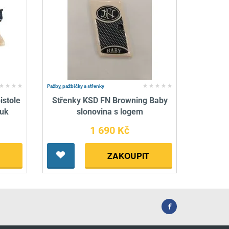
Pažby, pažbičky a střenky
istole
Střenky KSD FN Browning Baby
buk
slonovina s logem
1 690 Kč
ZAKOUPIT