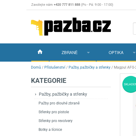
Zavolejte nám
+420 777 811 888
(Po - Pá: 9:00 - 17:00)
ZBRANĚ
OPTIKA
Vzduchovky
Vzduchovky na C
Puškohledy
Domů
/
Příslušenství
/
Pažby, pažbičky a střenky
/
Magpul AFG-2
KATEGORIE
Vzduchové pistole a revolvery
Příslušenství pro 
Příslušenství
Dalekohledy a dál
SKLADE
Plynové pistole a revolvery
Vzduchovky PCP
CO2 pistole
Pistole
Kolimátory, lasery
Pažby, pažbičky a střenky
Pažby pro dlouhé zbraně
Perkusní zbraně
Vzduchovky pruži
PCP Pistole
Příslušenství
Montáže
Střenky pro pistole
Zbraně na ZP
Revolvery
Revolvery
Pušky opakovací
Noční vidění a ter
Střenky pro revolvery
Nože
Pružinové pistole
Pušky samonabíje
Nože s pevnou čep
Botky a lícnice