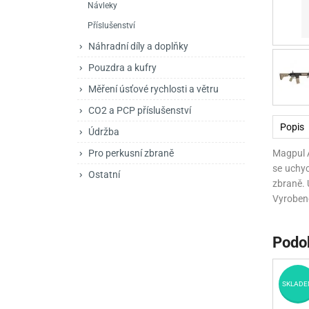
Návleky
Mačety a sekery
Zásobníky
Zavírací nože
Příslušenství
Praky
Příslušenství pro 
Kuchyňské nože
Náhradní díly a doplňky
Luky
Brokovnice opakov
Příslušenství pro 
Pouzdra a kufry
Měření úsťové rychlosti a větru
Kuše
Brokovnice samona
CO2 a PCP příslušenství
Obranné prostředky
Pistole samonabíje
Obranné spreje
Popis
Údržba
Revolvery
Pro perkusní zbraně
Magpul A
se uchyc
Ostatní
zbraně. 
Vyroben
Podo
SKLADE