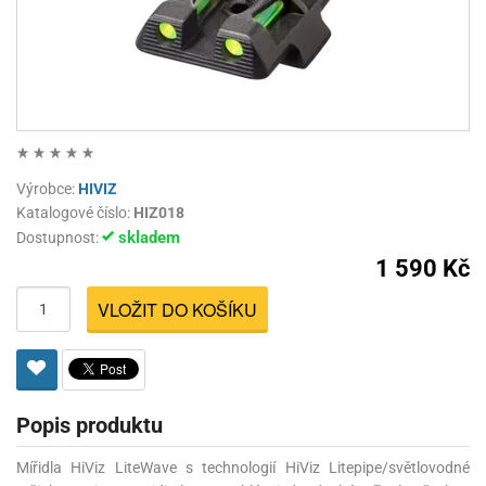
Výrobce:
HIVIZ
Katalogové číslo:
HIZ018
skladem
Dostupnost:
1 590 Kč
VLOŽIT DO KOŠÍKU
Popis produktu
Mířidla HiViz LiteWave s technologií HiViz Litepipe/světlovodné