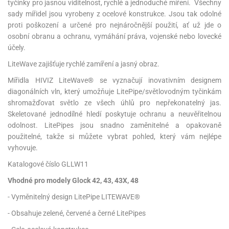
tyčinky pro jasnou viditelnost, rychlé a jednoduché míření. Všechny
sady mířidel jsou vyrobeny z ocelové konstrukce. Jsou tak odolné
proti poškození a určené pro nejnáročnější použití, ať už jde o
osobní obranu a ochranu, vymáhání práva, vojenské nebo lovecké
účely.
LiteWave zajišťuje rychlé zamíření a jasný obraz.
Mířidla HIVIZ LiteWave® se vyznačují inovativním designem
diagonálních vln, který umožňuje LitePipe/světlovodným tyčinkám
shromažďovat světlo ze všech úhlů pro nepřekonatelný jas.
Skeletované jednodílné hledí poskytuje ochranu a neuvěřitelnou
odolnost. LitePipes jsou snadno zaměnitelné a opakovaně
použitelné, takže si můžete vybrat pohled, který vám nejlépe
vyhovuje.
Katalogové číslo GLLW11
Vhodné pro modely Glock 42, 43, 43X, 48
- Vyměnitelný design LitePipe LITEWAVE®
- Obsahuje zelené, červené a černé LitePipes