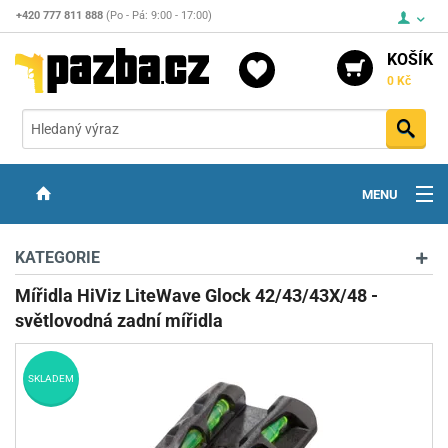
+420 777 811 888
(Po - Pá: 9:00 - 17:00)
KOŠÍK
0 Kč
Vyh
MENU
ZBRANĚ
KATEGORIE
OPTIKA
Mířidla HiViz LiteWave Glock 42/43/43X/48 -
světlovodná zadní mířidla
STŘELIVO
PŘÍSLUŠENSTVÍ
SKLADEM
DETEKTORY KOVŮ
KONTAKTY