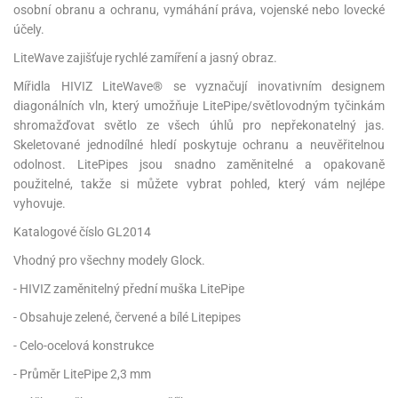
osobní obranu a ochranu, vymáhání práva, vojenské nebo lovecké
účely.
LiteWave zajišťuje rychlé zamíření a jasný obraz.
Mířidla HIVIZ LiteWave® se vyznačují inovativním designem
diagonálních vln, který umožňuje LitePipe/světlovodným tyčinkám
shromažďovat světlo ze všech úhlů pro nepřekonatelný jas.
Skeletované jednodílné hledí poskytuje ochranu a neuvěřitelnou
odolnost. LitePipes jsou snadno zaměnitelné a opakovaně
použitelné, takže si můžete vybrat pohled, který vám nejlépe
vyhovuje.
Katalogové číslo GL2014
Vhodný pro všechny modely Glock.
- HIVIZ zaměnitelný přední muška LitePipe
- Obsahuje zelené, červené a bílé Litepipes
- Celo-ocelová konstrukce
- Průměr LitePipe 2,3 mm