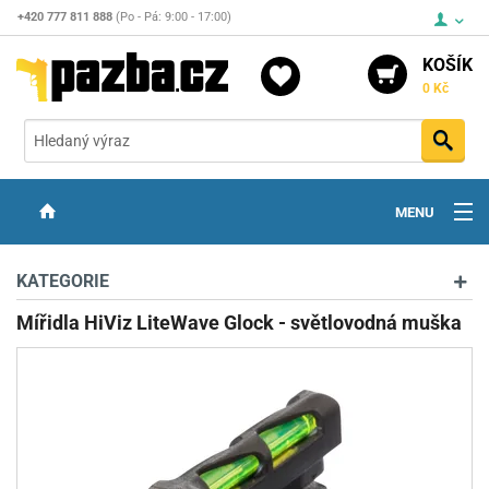
+420 777 811 888
(Po - Pá: 9:00 - 17:00)
KOŠÍK
0 Kč
Vyh
MENU
ZBRANĚ
KATEGORIE
OPTIKA
Mířidla HiViz LiteWave Glock - světlovodná muška
STŘELIVO
PŘÍSLUŠENSTVÍ
DETEKTORY KOVŮ
KONTAKTY