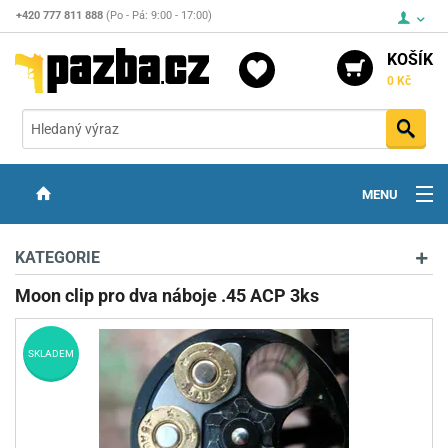
+420 777 811 888
(Po - Pá: 9:00 - 17:00)
KOŠÍK
0 Kč
Vyh
MENU
ZBRANĚ
KATEGORIE
OPTIKA
Moon clip pro dva náboje .45 ACP 3ks
STŘELIVO
SKLADEM
PŘÍSLUŠENSTVÍ
DETEKTORY KOVŮ
KONTAKTY