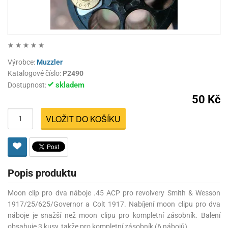
Výrobce:
Muzzler
Katalogové číslo:
P2490
skladem
Dostupnost:
50 Kč
VLOŽIT DO KOŠÍKU
Popis produktu
Moon clip pro dva náboje .45 ACP pro revolvery Smith & Wesson
1917/25/625/Governor a Colt 1917. Nabíjení moon clipu pro dva
náboje je snažší než moon clipu pro kompletní zásobník. Balení
obsahuje 3 kusy, takže pro kompletní zásobník (6 nábojů).