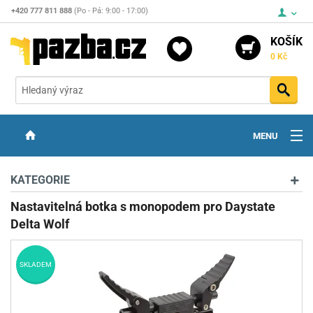
+420 777 811 888
(Po - Pá: 9:00 - 17:00)
KOŠÍK
0 Kč
Vyh
MENU
ZBRANĚ
KATEGORIE
OPTIKA
Nastavitelná botka s monopodem pro Daystate
Delta Wolf
STŘELIVO
PŘÍSLUŠENSTVÍ
SKLADEM
DETEKTORY KOVŮ
KONTAKTY