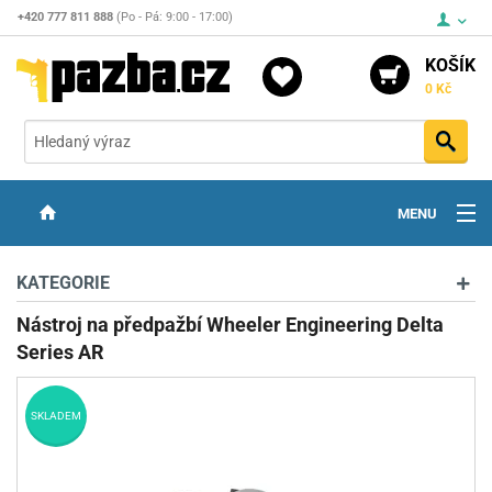
+420 777 811 888
(Po - Pá: 9:00 - 17:00)
KOŠÍK
0 Kč
Vyh
MENU
ZBRANĚ
KATEGORIE
OPTIKA
Nástroj na předpažbí Wheeler Engineering Delta
Series AR
STŘELIVO
PŘÍSLUŠENSTVÍ
SKLADEM
DETEKTORY KOVŮ
KONTAKTY