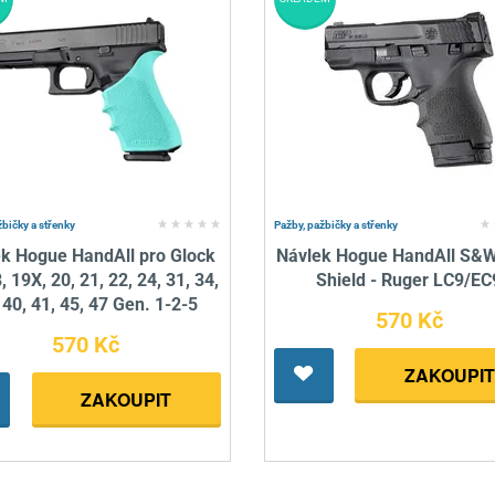
žbičky a střenky
Pažby, pažbičky a střenky
k Hogue HandAll pro Glock
Návlek Hogue HandAll S&
, 19X, 20, 21, 22, 24, 31, 34,
Shield - Ruger LC9/EC
 40, 41, 45, 47 Gen. 1-2-5
570 Kč
570 Kč
ZAKOUPIT
ZAKOUPIT