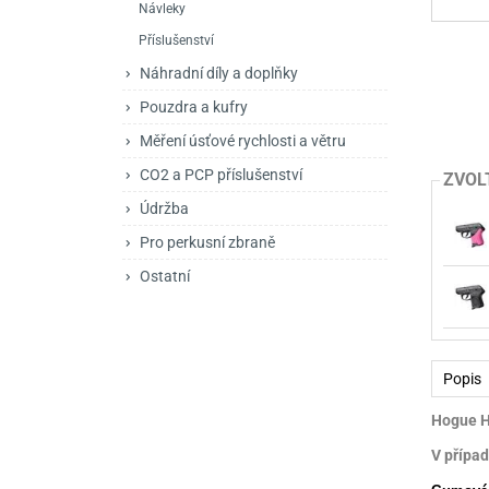
Návleky
Mačety a sekery
Zásobníky
Zavírací nože
Příslušenství
Praky
Příslušenství pro 
Kuchyňské nože
Náhradní díly a doplňky
Luky
Brokovnice opakov
Příslušenství pro 
Pouzdra a kufry
Měření úsťové rychlosti a větru
Kuše
Brokovnice samona
CO2 a PCP příslušenství
ZVOL
Obranné prostředky
Pistole samonabíje
Obranné spreje
Údržba
Revolvery
Pro perkusní zbraně
Ostatní
Popis
Hogue Ha
V případ