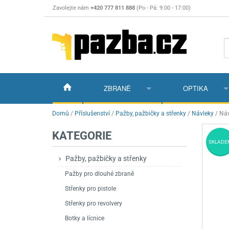
Zavolejte nám
+420 777 811 888
(Po - Pá: 9:00 - 17:00)
ZBRANĚ
OPTIKA
Vzduchovky
Vzduchovky na C
Puškohledy
Domů
/
Příslušenství
/
Pažby, pažbičky a střenky
/
Návleky
/
Náv
KATEGORIE
Vzduchové pistole a revolvery
Příslušenství pro 
Příslušenství
Dalekohledy a dál
SKLADE
Plynové pistole a revolvery
Vzduchovky PCP
CO2 pistole
Pistole
Kolimátory, lasery
Pažby, pažbičky a střenky
Pažby pro dlouhé zbraně
Perkusní zbraně
Vzduchovky pruži
PCP Pistole
Příslušenství
Montáže
Střenky pro pistole
Zbraně na ZP
Revolvery
Revolvery
Pušky opakovací
Noční vidění a ter
Střenky pro revolvery
Nože
Pružinové pistole
Pušky samonabíje
Nože s pevnou čep
Botky a lícnice