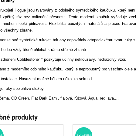
střenky
ukojeti Hogue jsou tvarovány z odolného syntetického kaučuku, který není 
cí zpětný ráz bez ovlivnění přesnosti. Tento moderní kaučuk vyžaduje zc
 mnohem lepší přilnavost. Flexibilita použitých materiálů a proces tvarová
pro všechny zbraně.
tvaruje své syntetické rukojeti tak aby odpovídaly ortopedickému tvaru ruky 
 budou vždy těsně přiléhat k rámu střelné zbraně.
a zdrsnění Cobblestone™ poskytuje účinný neklouzavý, nedráždivý vzor.
áno z moderního odolného kaučuku, který je nepropustný pro všechny oleje a
 instalace. Nasazení možné během několika sekund.
je roky spolehlivé služby.
černá, OD Green, Flat Dark Earh , fialová, růžová, Aqua, red lava,...
bné produkty
M
SKLADEM