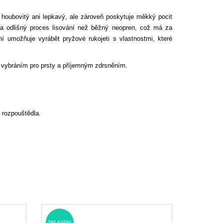
houbovitý ani lepkavý, ale zároveň poskytuje měkký pocit
ela odlišný proces lisování než běžný neopren, což má za
ní umožňuje vyrábět pryžové rukojeti s vlastnostmi, které
s vybráním pro prsty a příjemným zdrsněním.
 rozpouštědla.
SKLADEM