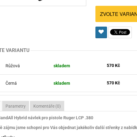
Pro lištu weaver a picatinny
Náboje na ZP
Pistolové a revolverové náboje
Pro perkusní zbraně
Ochra
ZVOLTE VARIA
zbraně na ZP
Adaptéry
Puškové náboje
Ostatní
Rowan
Svítil
ací
nože
Pro lištu 15 - 17 mm
Brokové náboje
Bipody
bíjecí
Malorážkové náboje
TE VARIANTU
cí
570 Kč
Růžová
skladem
570 Kč
Černá
skladem
Parametry
Komentáře (0)
ndAll Hybrid návlek pro pistole Ruger LCP .380
ě zájmu jsme schopni pro Vás objednat jakékoliv další střenky z nabídky