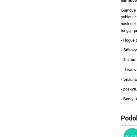
Gumové 
Gumové r
pohlcují
následek
fungují 
- Hogue 
- Střenky
- Textur
- Tvarov
- Snadná
- poskytu
- Barvy: 
Podo
SKLADE