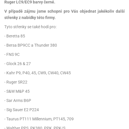
Ruger LC9/EC9 barvy černé.
V případě zájmu jsme schopni pro Vás objednat jakékoliv další
střenky z nabídky této firmy.
Tyto střenky se také hodí pro:
- Beretta 85
- Bersa BP9CC a Thunder 380
- FNS 9C
- Glock 26 & 27
- Kahr P9, P40, 45, CW9, CW40, CW45
- Ruger SR22
- S&W M&P 45
- Sar Arms B6P
- Sig Sauer E2 P224
- Taurus PT111 Millennium, PT145, 709
- Walther PPS, PK380, PPK, PPK/S