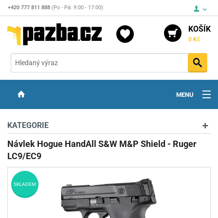
+420 777 811 888
(Po - Pá: 9:00 - 17:00)
KOŠÍK
0 Kč
Vyh
MENU
ZBRANĚ
KATEGORIE
OPTIKA
Návlek Hogue HandAll S&W M&P Shield - Ruger
LC9/EC9
STŘELIVO
PŘÍSLUŠENSTVÍ
SKLADEM
DETEKTORY KOVŮ
KONTAKTY