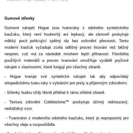
Gumové střenky
Gumové rukojeti Hogue jsou tvarovány z odolného syntetického
kaučuku, který není houbovitý ani lepkavý, ale zároveň poskytuje
měkký pocit pohlcující zpětný ráz bez ovlivnění přesnosti. Tento
moderní kaučuk vyžaduje zcela odlišný proces lisování než běžný
neopren, což má za následek mnohem lepší přilnavost. Flexibilita
použitých materiálů a proces tvarování umožňuje vyrábět pryžové
rukojeti s vlastnostmi, které fungují pro všechny zbraně.
- Hogue tvaruje své syntetické rukojeti tak aby odpovídaly
ortopedickému tvaru ruky s vybráním pro prsty a příjemným zdrsněním.
- Střenky budou vždy těsně přiléhat k rámu střelné zbraně.
- Textura zdrsnění Cobblestone™ poskytuje účinný neklouzavý,
nedráždivý vzor.
- Tvarováno z moderního odolného kaučuku, který je nepropustný pro
všechny oleje a rozpouštědla.