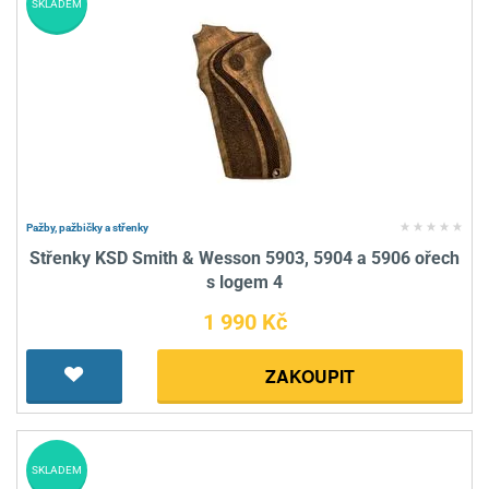
SKLADEM
Pažby, pažbičky a střenky
Střenky KSD Smith & Wesson 5903, 5904 a 5906 ořech
s logem 4
1 990 Kč
ZAKOUPIT
SKLADEM