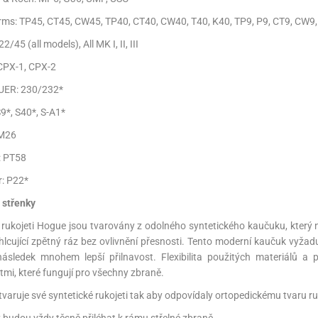
rms: TP45, CT45, CW45, TP40, CT40, CW40, T40, K40, TP9, P9, CT9, CW9,
22/45 (all models), All MK I, II, III
CPX-1, CPX-2
AUER: 230/232*
S9*, S40*, S-A1*
 M26
: PT58
r: P22*
střenky
ukojeti Hogue jsou tvarovány z odolného syntetického kaučuku, který n
hlcující zpětný ráz bez ovlivnění přesnosti. Tento moderní kaučuk vyžad
ásledek mnohem lepší přilnavost. Flexibilita použitých materiálů a 
tmi, které fungují pro všechny zbraně.
tvaruje své syntetické rukojeti tak aby odpovídaly ortopedickému tvaru r