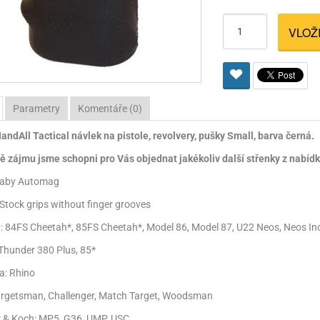
Pro lištu weaver a picatinny
Náboje na ZP
Pistolové a revolverové náboje
Pro perkusní zbraně
Ochra
VLOŽ
zbraně na ZP
Adaptéry
Puškové náboje
Ostatní
Rowan
Svítil
ací
nože
Pro lištu 15 - 17 mm
Brokové náboje
Bipody
bíjecí
Malorážkové náboje
Parametry
Komentáře (0)
cí
ndAll Tactical návlek na pistole, revolvery, pušky Small, barva černá.
ě zájmu jsme schopni pro Vás objednat jakékoliv další střenky z nabídky
Baby Automag
 Stock grips without finger grooves
a: 84FS Cheetah*, 85FS Cheetah*, Model 86, Model 87, U22 Neos, Neos In
 Thunder 380 Plus, 85*
a: Rhino
Targetsman, Challenger, Match Target, Woodsman
r & Koch: MP5, G36, UMP, USC