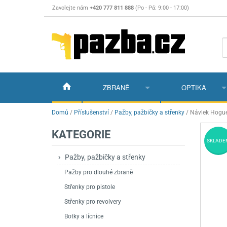
Zavolejte nám
+420 777 811 888
(Po - Pá: 9:00 - 17:00)
ZBRANĚ
OPTIKA
Vzduchovky
Vzduchovky na C
Puškohledy
Domů
/
Příslušenství
/
Pažby, pažbičky a střenky
/
Návlek Hogue 
KATEGORIE
Vzduchové pistole a revolvery
Příslušenství pro 
Příslušenství
Dalekohledy a dál
SKLADE
Plynové pistole a revolvery
Vzduchovky PCP
CO2 pistole
Pistole
Kolimátory, lasery
Pažby, pažbičky a střenky
Pažby pro dlouhé zbraně
Perkusní zbraně
Vzduchovky pruži
PCP Pistole
Příslušenství
Montáže
Střenky pro pistole
Zbraně na ZP
Revolvery
Revolvery
Pušky opakovací
Noční vidění a ter
Střenky pro revolvery
Nože
Pružinové pistole
Pušky samonabíje
Nože s pevnou čep
Botky a lícnice