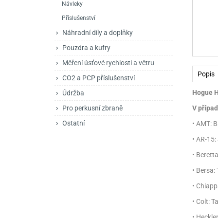
Návleky
Mačety a sekery
Zásobníky
Zavírací nože
Příslušenství
Praky
Příslušenství pro 
Kuchyňské nože
Náhradní díly a doplňky
Luky
Brokovnice opakov
Příslušenství pro 
Pouzdra a kufry
Měření úsťové rychlosti a větru
Kuše
Brokovnice samona
Popis
CO2 a PCP příslušenství
Obranné prostředky
Pistole samonabíje
Obranné spreje
Hogue Ha
Údržba
Revolvery
Pro perkusní zbraně
V případ
Ostatní
• AMT: 
• AR-15:
• Berett
• Bersa:
• Chiapp
• Colt: 
• Heckle