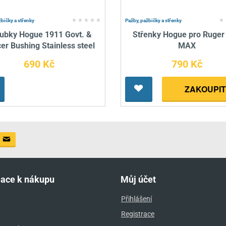
žbičky a střenky
Pažby, pažbičky a střenky
ubky Hogue 1911 Govt. &
Střenky Hogue pro Ruger
cer Bushing Stainless steel
MAX
690 Kč
790 Kč
ZAKOUPIT
mace k nákupu
Můj účet
Přihlášení
Registrace