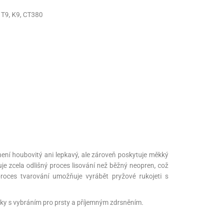
 T9, K9, CT380
ení houbovitý ani lepkavý, ale zároveň poskytuje měkký
uje zcela odlišný proces lisování než běžný neopren, což
proces tvarování umožňuje vyrábět pryžové rukojeti s
uky s vybráním pro prsty a příjemným zdrsněním.