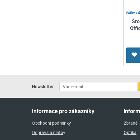
Pažby, pa
Šro
Offi
Newsletter
Informace pro zákazníky
Infor
Obchodní podmínky
Zbraně
Doprava a platby
Optika