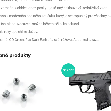
y budou vždy těsně přiléhat k rámu střelné zbraně.
a zdrsnění Cobblestone™ poskytuje účinný neklouzavý, nedráždivý vzor.
áno z moderního odolného kaučuku, který je nepropustný pro všechny ole
 instalace. Nasazení možné během několika sekund.
je roky spolehlivé služby.
černá, OD Green, Flat Dark Earh , fialová, růžová, Aqua, red lava,...
bné produkty
SKLADEM