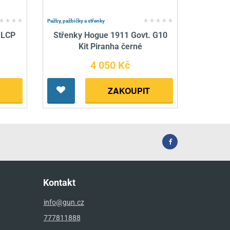
Pažby, pažbičky a střenky
 LCP
Střenky Hogue 1911 Govt. G10
Kit Piranha černé
4 050 Kč
ZAKOUPIT
Kontakt
info@gun.cz
777811888