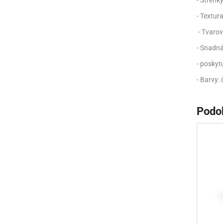
- Střenk
- Textur
- Tvarov
- Snadná
- poskytu
- Barvy: 
Podo