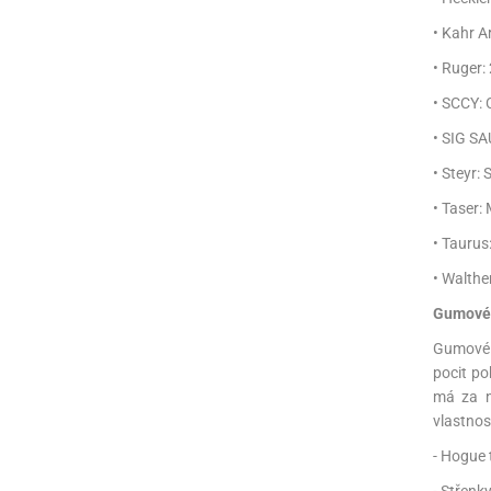
• Kahr A
• Ruger: 
• SCCY: 
• SIG S
• Steyr: 
• Taser:
• Taurus
• Walthe
Gumové 
Gumové r
pocit po
má za n
vlastnos
- Hogue 