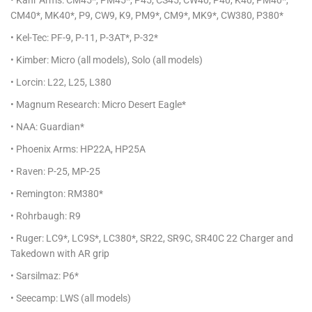
CM40*, MK40*, P9, CW9, K9, PM9*, CM9*, MK9*, CW380, P380*
• Kel-Tec: PF-9, P-11, P-3AT*, P-32*
• Kimber: Micro (all models), Solo (all models)
• Lorcin: L22, L25, L380
• Magnum Research: Micro Desert Eagle*
• NAA: Guardian*
• Phoenix Arms: HP22A, HP25A
• Raven: P-25, MP-25
• Remington: RM380*
• Rohrbaugh: R9
• Ruger: LC9*, LC9S*, LC380*, SR22, SR9C, SR40C 22 Charger and
Takedown with AR grip
• Sarsilmaz: P6*
• Seecamp: LWS (all models)