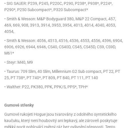
• SIG SAUER: P239, P245, P220C, P290, P238*, P938*, P224*,
P290*, P250 Subcompact*, P320 Subcompact*
• Smith & Wesson: M&P Bodyguard 380, M&P 22 Compact, 457,
469, 669, 908, 3913, 3914, 3953, 3954, 4013, 4014, 4040, 4053,
4054,
• Smith & Wesson: 4056, 4513, 4516, 4536, 4553, 4556, 4596, 6904,
6906, 6926, 6944, 6946, CS40, CS40D, CS45, CS45D, CS9, CS9D,
M61*
• Steyr: M40, M9
• Taurus: 709 Slim, 40 Slim, Millennium G2 Sub compact, PT 22, PT
25, PT 738*, PT 740*, PT 809, PT 840, PT 111, PT 140
• Walther: P22, PK380, PPK, PPK/S, PPS*, TPH*
Gumové střenky
Gumové rukojeti Hogue jsou tvarovány z odolného syntetického
kaučuku, který není houbovitý ani lepkavý, ale zároveň poskytuje
měkký pocit pohlcující zpětný ráz bez ovlivnění přesnosti. Tento