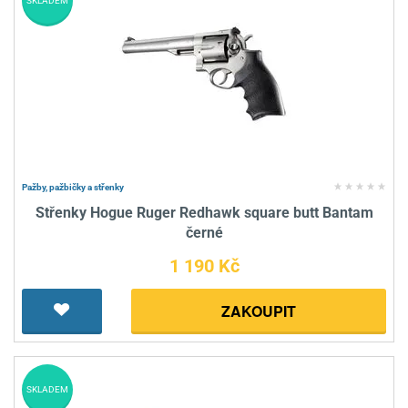
SKLADEM
Pažby, pažbičky a střenky
Střenky Hogue Ruger Redhawk square butt Bantam
černé
1 190 Kč
ZAKOUPIT
SKLADEM