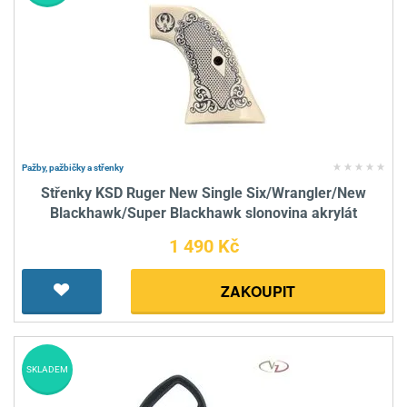
Pažby, pažbičky a střenky
Střenky KSD Ruger New Single Six/Wrangler/New
Blackhawk/Super Blackhawk slonovina akrylát
1 490 Kč
ZAKOUPIT
SKLADEM