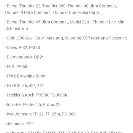
• Bersa: Thunder 22, Thunder 380, Thunder 40 Ultra Compact,
Thunder 9 Ultra Compact, Thunder Concealed Carry,
• Bersa: Thunder 45 Ultra Compact, Model 224*, Thunder Lite, Mini
45 Firestorm
• Colt: .380 Gov., Cub*, Mustang, Mustang XSP, Mustang Pocketlite
• Davis: P-32, P-380
• Diamondback: DB9*
• FEG: PA-63
• FNH: Browning Baby
• GLOCK: 36, 42*, 43*
• Heckler & Koch: P30SK, P2000SK
• Intratek: Protec 25, Protec 22
• Iver Johnson: TP-22, TP-25m, PO-380
• Jennings: J-22
• Kahr Arms: CM45*, PM45*, P45, CS45, CW40, P40, K40, PM40*,