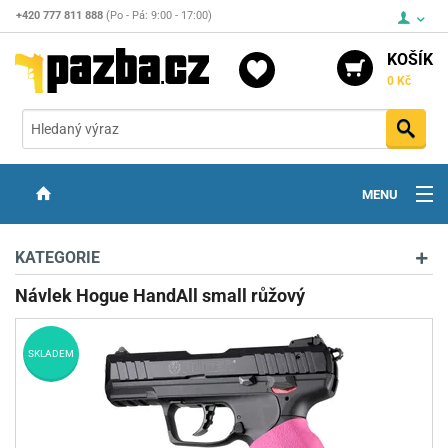
+420 777 811 888
(Po - Pá: 9:00 - 17:00)
KOŠÍK
0 Kč
Vyh
MENU
ZBRANĚ
KATEGORIE
OPTIKA
Návlek Hogue HandAll small růžový
STŘELIVO
SKLADEM
PŘÍSLUŠENSTVÍ
DETEKTORY KOVŮ
KONTAKTY