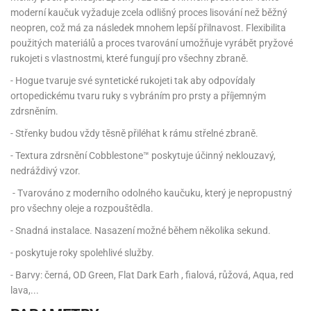
moderní kaučuk vyžaduje zcela odlišný proces lisování než běžný
neopren, což má za následek mnohem lepší přilnavost. Flexibilita
použitých materiálů a proces tvarování umožňuje vyrábět pryžové
rukojeti s vlastnostmi, které fungují pro všechny zbraně.
- Hogue tvaruje své syntetické rukojeti tak aby odpovídaly
ortopedickému tvaru ruky s vybráním pro prsty a příjemným
zdrsněním.
- Střenky budou vždy těsně přiléhat k rámu střelné zbraně.
- Textura zdrsnění Cobblestone™ poskytuje účinný neklouzavý,
nedráždivý vzor.
- Tvarováno z moderního odolného kaučuku, který je nepropustný
pro všechny oleje a rozpouštědla.
- Snadná instalace. Nasazení možné během několika sekund.
- poskytuje roky spolehlivé služby.
- Barvy: černá, OD Green, Flat Dark Earh , fialová, růžová, Aqua, red
lava,...