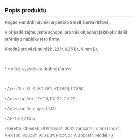
Popis produktu
Hogue HandAll návlek na pistole Small, barva růžová.
V případě zájmu jsme schopni pro Vás objednat jakékoliv další
střenky z nabídky této firmy.
Vhodný pro většinu ráží: .22 lr, 6,35 Br., 9 mm Br.
* = může vyžadovat drobné úpravy
• Accu-Tek: XL-9, HC-380, AT-380II, LT-380
• American Arm: PX-25, PX-22, CX-22
• American Derringer: LM4*
• AR-15: A2 Grip
• Beretta: Cheetah, BU9 Nano*, 3032 Tomcat*, Tomcat Inox*,
ARX160, 9000S*, 950 BS*, Pico*, 21 A Bobcat*, Model 70