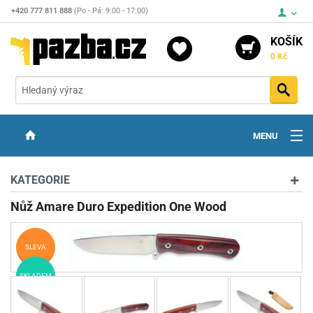
+420 777 811 888
(Po - Pá: 9:00 - 17:00)
KOŠÍK
0 Kč
Vyh
MENU
ZBRANĚ
KATEGORIE
OPTIKA
Nůž Amare Duro Expedition One Wood
STŘELIVO
SLEVA
PŘÍSLUŠENSTVÍ
SKLADEM
DETEKTORY KOVŮ
KONTAKTY