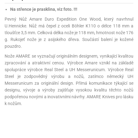
Na střence je prasklina, viz foto. !!!
Pevný Nůž Amare Duro Expedition One Wood, který navrhnul
U.Hennicke. Nůž má čepel z oceli Böhler K110 o délce 118 mm a
tloušťce 3,5 mm. Celková délka nože je 118 mm, hmotnost nože 176
g. Rukojeť nože je z asijského dřeva. Součástí balení je kožené
pouzdro.
Nože AMARE se vyznačují originálním designem, vynikající kvalitou
zpracování a atraktivní cenou. Výrobce Amare vznikl na základě
spolupráce výrobce Real Steel a UH Messerunicum. Výrobce Real
Steel je zodpovědný výrobu a nožů, zatímco německý UH
Messerunicum za originální design. Přímá komunikace týkající se
designu, vývoje a výroby zajišťuje vysokou kvalitu těchto nožů
podpořenou novými a inovativními návrhy. AMARE Knives pro lásku
k nožům.