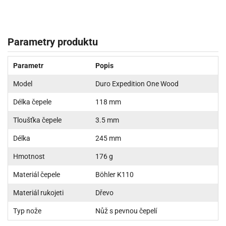
Parametry produktu
Parametr
Popis
Model
Duro Expedition One Wood
Délka čepele
118 mm
Tloušťka čepele
3.5 mm
Délka
245 mm
Hmotnost
176 g
Materiál čepele
Böhler K110
Materiál rukojeti
Dřevo
Typ nože
Nůž s pevnou čepelí