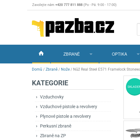
Zavolejte nám
+420 777 811 888
(Po - Pá: 9:00 - 17:00)
ZBRANĚ
OPTIKA
Vzduchovky
Vzduchovky na C
Puškohledy
Domů
/
Zbraně
/
Nože
/
Nůž Real Steel E571 Framelock Stonew
KATEGORIE
Vzduchové pistole a revolvery
Příslušenství pro 
Příslušenství
Dalekohledy a dál
SKLADE
Plynové pistole a revolvery
Vzduchovky PCP
CO2 pistole
Pistole
Kolimátory, lasery
Vzduchovky
Vzduchové pistole a revolvery
Perkusní zbraně
Vzduchovky pruži
PCP Pistole
Příslušenství
Montáže
Plynové pistole a revolvery
Zbraně na ZP
Revolvery
Revolvery
Pušky opakovací
Noční vidění a ter
Perkusní zbraně
Nože
Pružinové pistole
Pušky samonabíje
Nože s pevnou čep
Zbraně na ZP