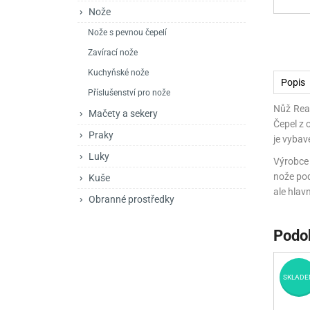
Mačety a sekery
Zásobníky
Zavírací nože
Nože
Nože s pevnou čepelí
Praky
Příslušenství pro 
Kuchyňské nože
Zavírací nože
Luky
Brokovnice opakov
Příslušenství pro 
Kuchyňské nože
Popis
Kuše
Brokovnice samona
Příslušenství pro nože
Nůž Rea
Mačety a sekery
Obranné prostředky
Pistole samonabíje
Obranné spreje
Čepel z 
Praky
je vybav
Revolvery
Luky
Výrobce 
nože pod
Kuše
ale hlav
Obranné prostředky
Podo
SKLADE