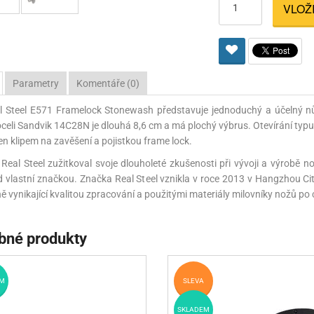
VLOŽ
Pro lištu weaver a picatinny
Náboje na ZP
Pistolové a revolverové náboje
Pro perkusní zbraně
Ochra
zbraně na ZP
Adaptéry
Puškové náboje
Ostatní
Rowan
Svítil
ací
nože
Pro lištu 15 - 17 mm
Brokové náboje
Bipody
Parametry
Komentáře (0)
bíjecí
Malorážkové náboje
l Steel E571 Framelock Stonewash představuje jednoduchý a účelný nů
cí
oceli Sandvik 14C28N je dlouhá 8,6 cm a má plochý výbrus. Otevírání typu 
en klipem na zavěšení a pojistkou frame lock.
Real Steel zužitkoval svoje dlouholeté zkušenosti při vývoji a výrobě n
 vlastní značkou. Značka Real Steel vznikla v roce 2013 v Hangzhou City
ně vynikající kvalitou zpracování a použitými materiály milovníky nožů po 
bné produkty
M
SLEVA
SKLADEM