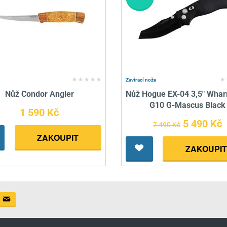
Zavírací nože
Nůž Condor Angler
Nůž Hogue EX-04 3,5" Wharn
G10 G-Mascus Black
1 590 Kč
5 490 Kč
7 490 Kč
ZAKOUPIT
ZAKOUPIT