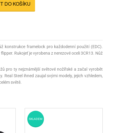
IT DO KOŠÍKU
nné prostředky
 Engineering
ny
, stolice a vaky
ž konstrukce framelock pro každodenní použití (EDC).
flipper. Rukojeť je vyrobena z nerezové oceli 3CR13. Nůž
ožů pro ty nejznámější světové nožířské a začal vyrobět
. Real Steel ihned zaujal svými modely, jejich vzhledem,
celém světě.
SKLADEM