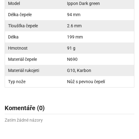
Model
Ippon Dark green
Délka čepele
94 mm
Tloušťka čepele
2.6 mm
Délka
199 mm
Hmotnost
91 g
Materiál čepele
N690
Materiál rukojeti
G10, Karbon
Typ nože
Nůž s pevnou čepelí
Komentáře (0)
Zatím žádné názory