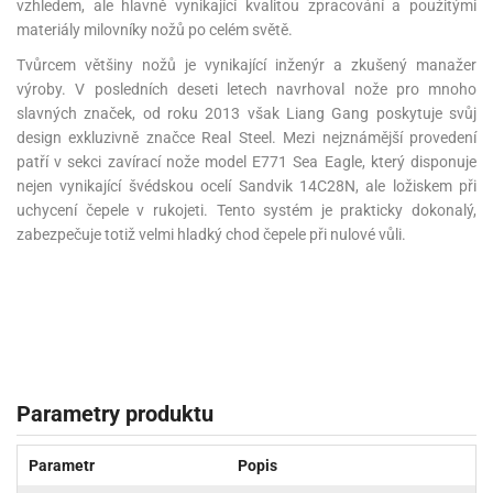
vzhledem, ale hlavně vynikající kvalitou zpracování a použitými
materiály milovníky nožů po celém světě.
Tvůrcem většiny nožů je vynikající inženýr a zkušený manažer
výroby. V posledních deseti letech navrhoval nože pro mnoho
slavných značek, od roku 2013 však Liang Gang poskytuje svůj
design exkluzivně značce Real Steel. Mezi nejznámější provedení
patří v sekci zavírací nože model E771 Sea Eagle, který disponuje
nejen vynikající švédskou ocelí Sandvik 14C28N, ale ložiskem při
uchycení čepele v rukojeti. Tento systém je prakticky dokonalý,
zabezpečuje totiž velmi hladký chod čepele při nulové vůli.
Parametry produktu
Parametr
Popis