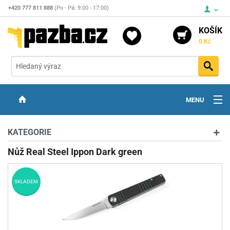
+420 777 811 888
(Po - Pá: 9:00 - 17:00)
KOŠÍK
0 Kč
Vyh
MENU
ZBRANĚ
KATEGORIE
OPTIKA
Nůž Real Steel Ippon Dark green
STŘELIVO
SKLADEM
PŘÍSLUŠENSTVÍ
DETEKTORY KOVŮ
KONTAKTY