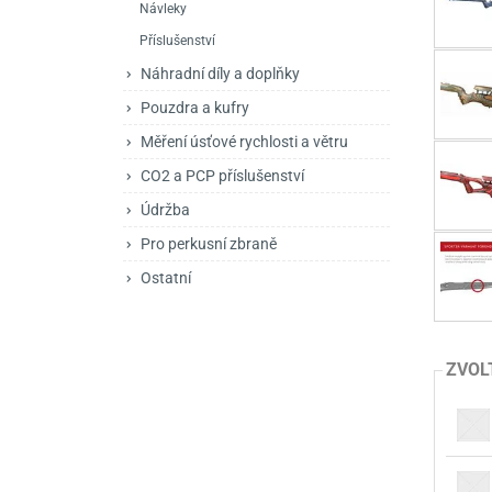
Návleky
Mačety a sekery
Zásobníky
Zavírací nože
Příslušenství
Praky
Příslušenství pro 
Kuchyňské nože
Náhradní díly a doplňky
Luky
Brokovnice opakov
Příslušenství pro 
Pouzdra a kufry
Měření úsťové rychlosti a větru
Kuše
Brokovnice samona
CO2 a PCP příslušenství
Obranné prostředky
Pistole samonabíje
Obranné spreje
Údržba
Revolvery
Pro perkusní zbraně
Ostatní
ZVOL