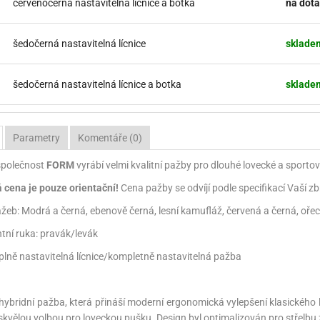
červenočerná nastavitelná lícnice a botka
na dota
šedočerná nastavitelná lícnice
sklade
šedočerná nastavitelná lícnice a botka
sklade
Parametry
Komentáře (0)
společnost
FORM
vyrábí velmi kvalitní pažby pro dlouhé lovecké a sporto
cena je pouze orientační!
Cena pažby se odvíjí podle specifikací Vaší 
žeb: Modrá a černá, ebenově černá, lesní kamufláž, červená a černá, oře
ní ruka: pravák/levák
plně nastavitelná lícnice/kompletně nastavitelná pažba
 hybridní pažba, která přináší moderní ergonomická vylepšení klasického l
 skvělou volbou pro loveckou pušku. Design byl optimalizován pro střelbu 