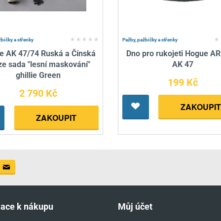
žbičky a střenky
Pažby, pažbičky a střenky
e AK 47/74 Ruská a Čínská
Dno pro rukojeti Hogue AR
ze sada "lesní maskování"
AK 47
ghillie Green
199 Kč
2 790 Kč
ZAKOUPIT
ZAKOUPIT
mace k nákupu
Můj účet