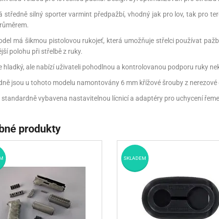
 středně silný sporter varmint předpažbí, vhodný jak pro lov, tak pro t
průměrem.
del má šikmou pistolovou rukojeť, která umožňuje střelci používat pa
ší polohu při střelbě z ruky.
e hladký, ale nabízí uživateli pohodlnou a kontrolovanou podporu ruky ne
ně jsou u tohoto modelu namontovány 6 mm křížové šrouby z nerezové ocel
 standardně vybavena nastavitelnou lícnicí a adaptéry pro uchycení řeme
bné produkty
M
SKLADEM