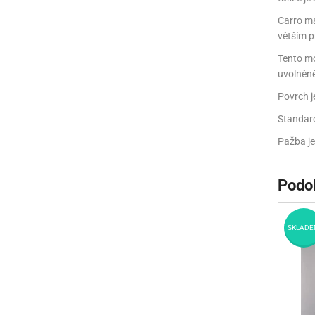
Carro má
větším 
Tento mo
uvolněněj
Povrch j
Standard
Pažba je
Podo
SKLADE