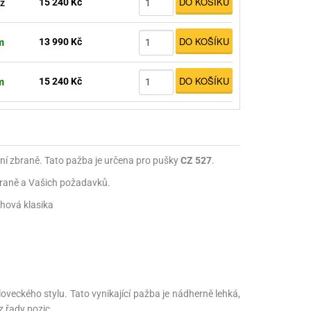
DO KOŠÍKU
15 240 Kč
z
DO KOŠÍKU
13 990 Kč
m
DO KOŠÍKU
15 240 Kč
m
vní zbraně. Tato pažba je určena pro pušky
CZ 527
.
zbraně a Vašich požadavků.
chová klasika
oveckého stylu. Tato vynikající pažba je nádherně lehká,
z řady pozic.