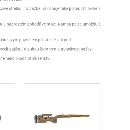
erčové střelbu. To pažbě umožňuje také pojmout hlavně s
žbu v naprostém pohodlí ve stoje. Rampa palce umožňuje
klouzavým povrchem při střelbě s bi-pod.
i; zajišťují dlouhou životnost a trvanlivost pažby.
ne nebo bi-pod příslušenství.