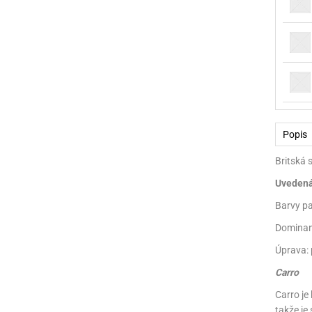
Popis
Britská 
Uvedená 
Barvy pa
Dominant
Úprava: 
Carro
Carro je
takže je