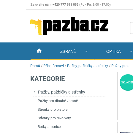
Zavolejte nám
+420 777 811 888
(Po - Pá: 9:00 - 17:00)
ZBRANĚ
OPTIKA
Vzduchovky
Vzduchovky na C
Puškohledy
Domů
/
Příslušenství
/
Pažby, pažbičky a střenky
/
Pažby pro dl
KATEGORIE
Vzduchové pistole a revolvery
Příslušenství pro 
Příslušenství
Dalekohledy a dál
SKLADE
Plynové pistole a revolvery
Vzduchovky PCP
CO2 pistole
Pistole
Kolimátory, lasery
Pažby, pažbičky a střenky
Pažby pro dlouhé zbraně
Perkusní zbraně
Vzduchovky pruži
PCP Pistole
Příslušenství
Montáže
Střenky pro pistole
Zbraně na ZP
Revolvery
Revolvery
Pušky opakovací
Noční vidění a ter
Střenky pro revolvery
Nože
Pružinové pistole
Pušky samonabíje
Nože s pevnou čep
Botky a lícnice