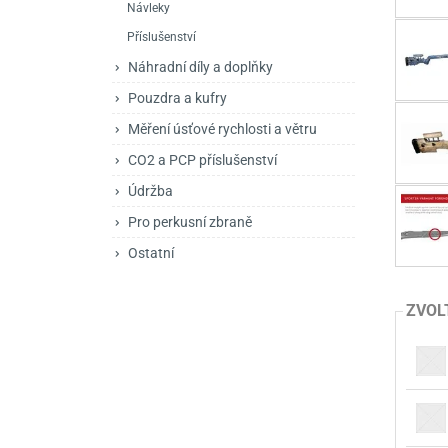
Návleky
Mačety a sekery
Zásobníky
Zavírací nože
Příslušenství
Praky
Příslušenství pro 
Kuchyňské nože
Náhradní díly a doplňky
Luky
Brokovnice opakov
Příslušenství pro 
Pouzdra a kufry
Měření úsťové rychlosti a větru
Kuše
Brokovnice samona
CO2 a PCP příslušenství
Obranné prostředky
Pistole samonabíje
Obranné spreje
Údržba
Revolvery
Pro perkusní zbraně
Ostatní
ZVOL