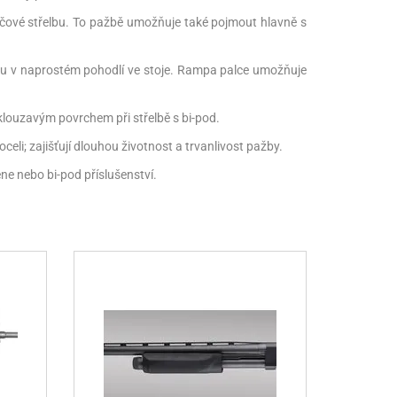
erčové střelbu. To pažbě umožňuje také pojmout hlavně s
žbu v naprostém pohodlí ve stoje. Rampa palce umožňuje
klouzavým povrchem při střelbě s bi-pod.
i; zajišťují dlouhou životnost a trvanlivost pažby.
ne nebo bi-pod příslušenství.