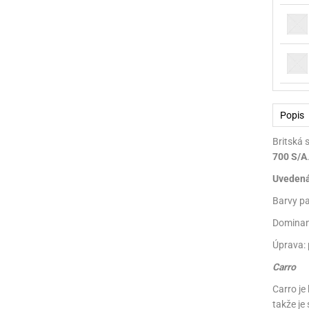
Popis
Britská 
700 S/A
Uvedená 
Barvy pa
Dominant
Úprava: 
Carro
Carro je
takže je