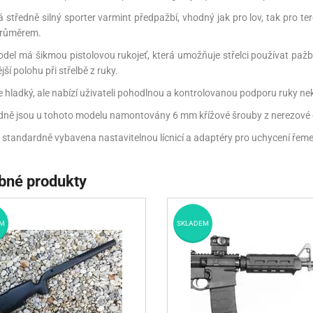
 středně silný sporter varmint předpažbí, vhodný jak pro lov, tak pro t
průměrem.
del má šikmou pistolovou rukojeť, která umožňuje střelci používat pa
ší polohu při střelbě z ruky.
e hladký, ale nabízí uživateli pohodlnou a kontrolovanou podporu ruky ne
ně jsou u tohoto modelu namontovány 6 mm křížové šrouby z nerezové ocel
 standardně vybavena nastavitelnou lícnicí a adaptéry pro uchycení řeme
bné produkty
M
SKLADEM