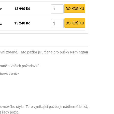
DO KOŠÍKU
13 990 Kč
z
DO KOŠÍKU
15 240 Kč
z
tovní zbraně. Tato pažba je určena pro pušky
Remington
zbraně a Vašich požadavků.
chová klasika
oveckého stylu. Tato vynikající pažba je nádherně lehká,
z řady pozic.