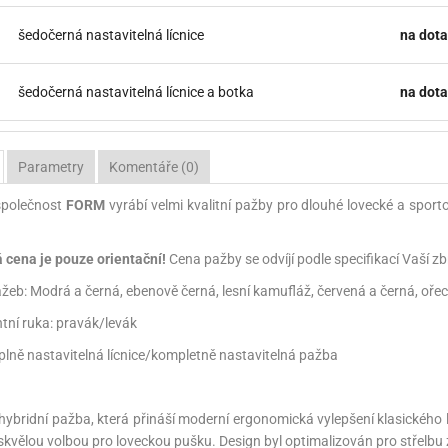
šedočerná nastavitelná lícnice
na dota
šedočerná nastavitelná lícnice a botka
na dota
Parametry
Komentáře (0)
společnost
FORM
vyrábí velmi kvalitní pažby pro dlouhé lovecké a spor
.
cena je pouze orientační!
Cena pažby se odvíjí podle specifikací Vaší 
žeb: Modrá a černá, ebenově černá, lesní kamufláž, červená a černá, oře
ní ruka: pravák/levák
plně nastavitelná lícnice/kompletně nastavitelná pažba
 hybridní pažba, která přináší moderní ergonomická vylepšení klasického l
 skvělou volbou pro loveckou pušku. Design byl optimalizován pro střelbu 