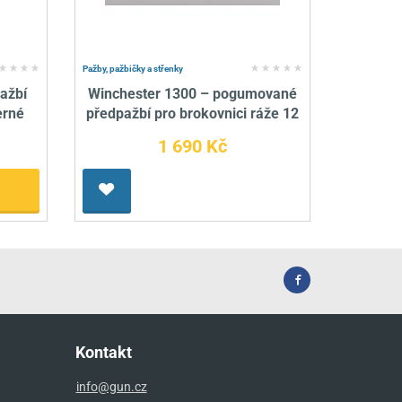
Pažby, pažbičky a střenky
ažbí
Winchester 1300 – pogumované
erné
předpažbí pro brokovnici ráže 12
1 690 Kč
Kontakt
info@gun.cz