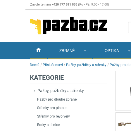
Zavolejte nám
+420 777 811 888
(Po - Pá: 9:00 - 17:00)
ZBRANĚ
OPTIKA
Vzduchovky
Vzduchovky na C
Puškohledy
Domů
/
Příslušenství
/
Pažby, pažbičky a střenky
/
Pažby pro dl
KATEGORIE
Vzduchové pistole a revolvery
Příslušenství pro 
Příslušenství
Dalekohledy a dál
Plynové pistole a revolvery
Vzduchovky PCP
CO2 pistole
Pistole
Kolimátory, lasery
Pažby, pažbičky a střenky
Pažby pro dlouhé zbraně
Perkusní zbraně
Vzduchovky pruži
PCP Pistole
Příslušenství
Montáže
Střenky pro pistole
Zbraně na ZP
Revolvery
Revolvery
Pušky opakovací
Noční vidění a ter
Střenky pro revolvery
Nože
Pružinové pistole
Pušky samonabíje
Nože s pevnou čep
Botky a lícnice