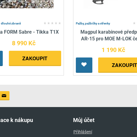
 dlouhé zbraně
Pažby, pažbičky a střenky
a FORM Sabre - Tikka T1X
Magpul karabinové předp
AR-15 pro MOE M-LOK č
8 990 Kč
1 190 Kč
ZAKOUPIT
ZAKOUPIT
mace k nákupu
Můj účet
Přihlášení