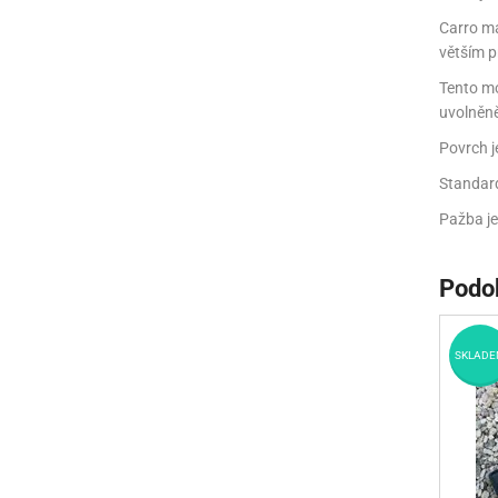
Carro má
větším 
Tento mo
uvolněněj
Povrch j
Standard
Pažba je
Podo
SKLADE