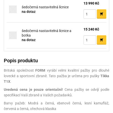
13 990 Kč
šedočerná nastavitelná lícnice
na dotaz
15 240 Kč
šedočerná nastavitelná lícnice a
botka
na dotaz
Popis produktu
Britská společnost
FORM
vyrábí velmi kvalitní pažby pro dlouhé
lovecké a sportovní zbraně. Tato pažba je určena pro pušky
Tikka
T1X
.
Uvedená cena je pouze orientační!
Cena pažby se odvíjí podle
specifikací Vaší zbraně a Vašich požadavků.
Barvy pažeb: Modrá a černá, ebenově černá, lesní kamufláž,
červená a černá, ořechová klasika