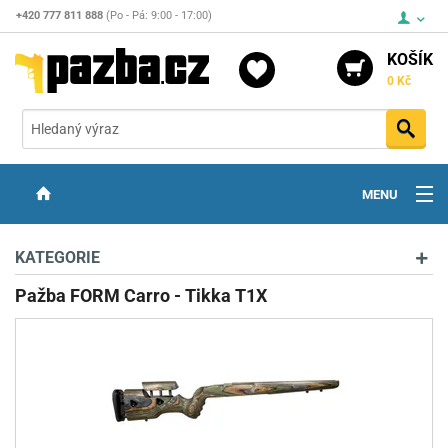
+420 777 811 888
(Po - Pá: 9:00 - 17:00)
KOŠÍK
0 Kč
Vyh
MENU
ZBRANĚ
KATEGORIE
OPTIKA
Pažba FORM Carro - Tikka T1X
STŘELIVO
PŘÍSLUŠENSTVÍ
DETEKTORY KOVŮ
KONTAKTY