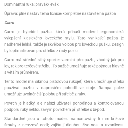
Dominantní ruka: pravák/levák
Úprava: plně nastavitelná lícnice/kompletně nastavitelná pažba
Carro
Carro je hybridní pažba, která přináší moderní ergonomická
vylepšení klasického loveckého stylu. Tato vynikající pažba je
nádherně lehká, takže je skvělou volbou pro loveckou pušku. Design
byl optimalizován pro střelbu z řady pozic.
Carro má středně silný sporter varmint předpažbí, vhodný jak pro
lov, tak pro terčové střelbu. To pažbě umožňuje také pojmout hlavně
s větším průměrem.
Tento model má šikmou pistolovou rukojeť, která umožňuje střelci
používat pažbu v naprostém pohodlí ve stoje. Rampa palce
umožňuje uvolněnější polohu při střelbě z ruky.
Povrch je hladký, ale nabízí uživateli pohodlnou a kontrolovanou
podporu ruky neklouzavým povrchem při střelbě s bi-pod.
Standardně jsou u tohoto modelu namontovány 6 mm křížové
šrouby z nerezové oceli; zajišťují dlouhou životnost a trvanlivost