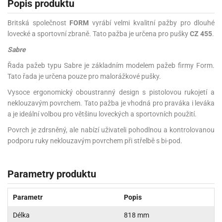
Popis produktu
Britská společnost
FORM
vyrábí velmi kvalitní pažby pro dlouhé
lovecké a sportovní zbraně. Tato pažba je určena pro pušky
CZ 455
.
Sabre
Řada pažeb typu Sabre je základním modelem pažeb firmy Form.
Tato řada je určena pouze pro malorážkové pušky.
Vysoce ergonomický oboustranný design s pistolovou rukojetí a
neklouzavým povrchem. Tato pažba je vhodná pro praváka i leváka
a je ideální volbou pro většinu loveckých a sportovních použití.
Povrch je zdrsněný, ale nabízí uživateli pohodlnou a kontrolovanou
podporu ruky neklouzavým povrchem při střelbě s bi-pod.
Parametry produktu
Parametr
Popis
Délka
818 mm