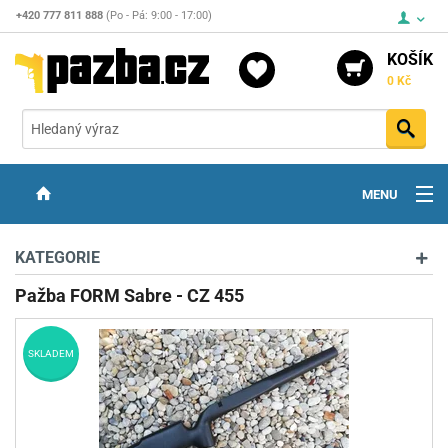
+420 777 811 888
(Po - Pá: 9:00 - 17:00)
KOŠÍK
0 Kč
Vyh
MENU
ZBRANĚ
KATEGORIE
OPTIKA
Pažba FORM Sabre - CZ 455
STŘELIVO
SKLADEM
PŘÍSLUŠENSTVÍ
DETEKTORY KOVŮ
KONTAKTY