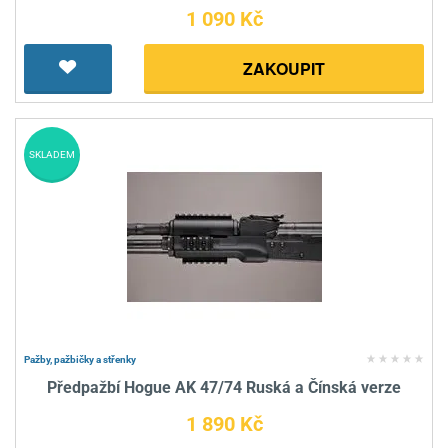
1 090 Kč
ZAKOUPIT
SKLADEM
Pažby, pažbičky a střenky
Předpažbí Hogue AK 47/74 Ruská a Čínská verze
1 890 Kč