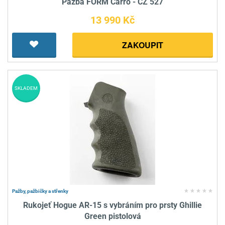
Pažba FORM Carro - CZ 527
13 990 Kč
ZAKOUPIT
SKLADEM
Pažby, pažbičky a střenky
Rukojeť Hogue AR-15 s vybráním pro prsty Ghillie
Green pistolová