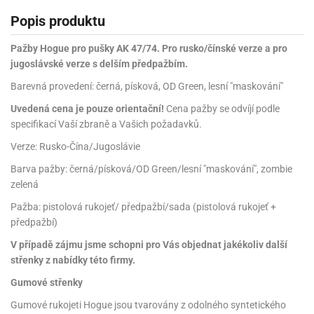
Popis produktu
Pažby Hogue pro pušky AK 47/74. Pro rusko/čínské verze a pro
jugoslávské verze s delším předpažbím.
Barevná provedení: černá, písková, OD Green, lesní "maskování"
Uvedená cena je pouze orientační!
Cena pažby se odvíjí podle
specifikací Vaší zbraně a Vašich požadavků.
Verze: Rusko-Čína/Jugoslávie
Barva pažby: černá/písková/OD Green/lesní "maskování", zombie
zelená
Pažba: pistolová rukojeť/ předpažbí/sada (pistolová rukojeť +
předpažbí)
V případě zájmu jsme schopni pro Vás objednat jakékoliv další
střenky z nabídky této firmy.
Gumové střenky
Gumové rukojeti Hogue jsou tvarovány z odolného syntetického