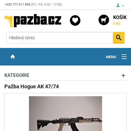
+420 777 811 888
(Po - Pá: 9:00 - 17:00)
KOŠÍK
0 Kč
Vyh
MENU
ZBRANĚ
KATEGORIE
OPTIKA
Pažba Hogue AK 47/74
STŘELIVO
PŘÍSLUŠENSTVÍ
DETEKTORY KOVŮ
KONTAKTY