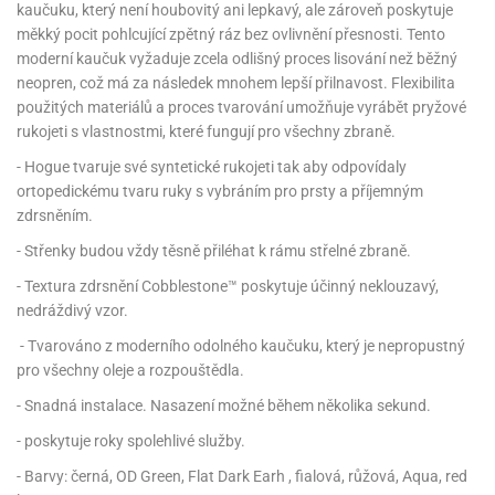
kaučuku, který není houbovitý ani lepkavý, ale zároveň poskytuje
měkký pocit pohlcující zpětný ráz bez ovlivnění přesnosti. Tento
moderní kaučuk vyžaduje zcela odlišný proces lisování než běžný
neopren, což má za následek mnohem lepší přilnavost. Flexibilita
použitých materiálů a proces tvarování umožňuje vyrábět pryžové
rukojeti s vlastnostmi, které fungují pro všechny zbraně.
- Hogue tvaruje své syntetické rukojeti tak aby odpovídaly
ortopedickému tvaru ruky s vybráním pro prsty a příjemným
zdrsněním.
- Střenky budou vždy těsně přiléhat k rámu střelné zbraně.
- Textura zdrsnění Cobblestone™ poskytuje účinný neklouzavý,
nedráždivý vzor.
- Tvarováno z moderního odolného kaučuku, který je nepropustný
pro všechny oleje a rozpouštědla.
- Snadná instalace. Nasazení možné během několika sekund.
- poskytuje roky spolehlivé služby.
- Barvy: černá, OD Green, Flat Dark Earh , fialová, růžová, Aqua, red