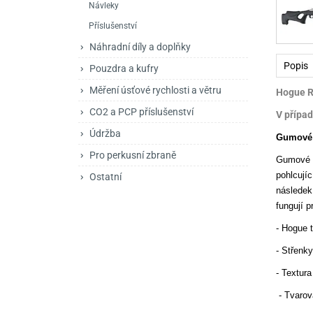
Návleky
Mačety a sekery
Zásobníky
Zavírací nože
Příslušenství
Praky
Příslušenství pro 
Kuchyňské nože
Náhradní díly a doplňky
Luky
Brokovnice opakov
Příslušenství pro 
Popis
Pouzdra a kufry
Měření úsťové rychlosti a větru
Hogue R
Kuše
Brokovnice samona
CO2 a PCP příslušenství
V případ
Obranné prostředky
Pistole samonabíje
Obranné spreje
Údržba
Gumové 
Revolvery
Pro perkusní zbraně
Gumové r
pohlcují
Ostatní
následek
fungují 
- Hogue 
- Střenky
- Textur
- Tvarov