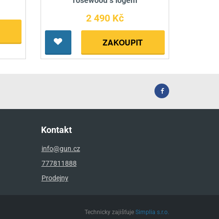
rosewood s logem
2 490 Kč
ZAKOUPIT
Kontakt
info@gun.cz
777811888
Prodejny
Technicky zajišťuje
Simplia s.r.o.