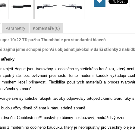
Pro lištu weaver a picatinny
Náboje na ZP
Pistolové a revolverové náboje
Pro perkusní zbraně
Ochra
zbraně na ZP
Adaptéry
Puškové náboje
Ostatní
Rowan
Svítil
ací
nože
Pro lištu 15 - 17 mm
Brokové náboje
Bipody
Parametry
Komentáře (0)
uger 10/22 TD pažba Thumbhole pro standardní hlaveň.
bíjecí
Malorážkové náboje
ě zájmu jsme schopni pro Vás objednat jakékoliv další střenky z nabídky
cí
střenky
ukojeti Hogue jsou tvarovány z odolného syntetického kaučuku, který není 
cí zpětný ráz bez ovlivnění přesnosti. Tento moderní kaučuk vyžaduje zc
 mnohem lepší přilnavost. Flexibilita použitých materiálů a proces tvarová
pro všechny zbraně.
tvaruje své syntetické rukojeti tak aby odpovídaly ortopedickému tvaru ruky 
 budou vždy těsně přiléhat k rámu střelné zbraně.
a zdrsnění Cobblestone™ poskytuje účinný neklouzavý, nedráždivý vzor.
áno z moderního odolného kaučuku, který je nepropustný pro všechny oleje a