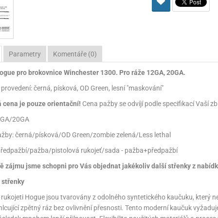
Pro lištu weaver a picatinny
Náboje na ZP
Pistolové a revolverové náboje
Pro perkusní zbraně
Ochra
zbraně na ZP
Adaptéry
Puškové náboje
Ostatní
Rowan
Svítil
ací
nože
Pro lištu 15 - 17 mm
Brokové náboje
Bipody
Parametry
Komentáře (0)
bíjecí
Malorážkové náboje
ogue pro brokovnice Winchester 1300. Pro ráže 12GA, 20GA.
cí
provedení: černá, písková, OD Green, lesní "maskování"
cena je pouze orientační!
Cena pažby se odvíjí podle specifikací Vaší 
2GA/20GA
žby: černá/písková/OD Green/zombie zelená/Less lethal
ředpažbí/pažba/pistolová rukojeť/sada - pažba+předpažbí
ě zájmu jsme schopni pro Vás objednat jakékoliv další střenky z nabídky
střenky
ukojeti Hogue jsou tvarovány z odolného syntetického kaučuku, který ne
hlcující zpětný ráz bez ovlivnění přesnosti. Tento moderní kaučuk vyžaduj