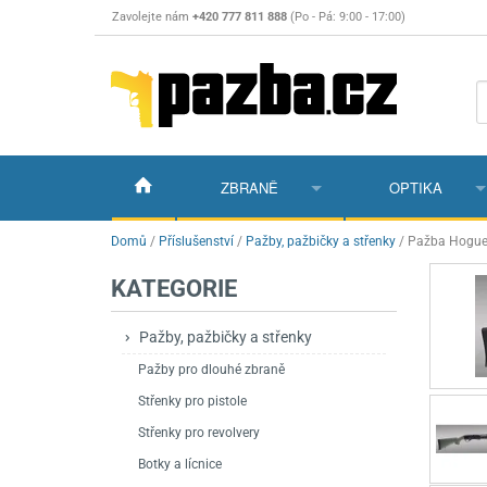
Zavolejte nám
+420 777 811 888
(Po - Pá: 9:00 - 17:00)
ZBRANĚ
OPTIKA
Vzduchovky
Vzduchovky na C
Puškohledy
Domů
/
Příslušenství
/
Pažby, pažbičky a střenky
/
Pažba Hogue
KATEGORIE
Vzduchové pistole a revolvery
Příslušenství pro 
Příslušenství
Dalekohledy a dál
Plynové pistole a revolvery
Vzduchovky PCP
CO2 pistole
Pistole
Kolimátory, lasery
Pažby, pažbičky a střenky
Pažby pro dlouhé zbraně
Perkusní zbraně
Vzduchovky pruži
PCP Pistole
Příslušenství
Montáže
Střenky pro pistole
Zbraně na ZP
Revolvery
Revolvery
Pušky opakovací
Noční vidění a ter
Střenky pro revolvery
Nože
Pružinové pistole
Pušky samonabíje
Nože s pevnou čep
Botky a lícnice