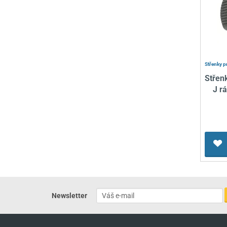
Střenky p
Střen
J r
Newsletter