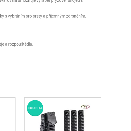
 tvarování umožňuje vyrábět pryžové rukojeti s
uky s vybráním pro prsty a příjemným zdrsněním.
je a rozpouštědla.
SKLADEM