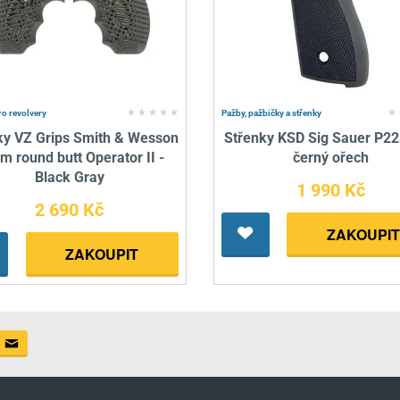
ro revolvery
Pažby, pažbičky a střenky
ky VZ Grips Smith & Wesson
Střenky KSD Sig Sauer P2
ám round butt Operator II -
černý ořech
Black Gray
1 990 Kč
2 690 Kč
ZAKOUPIT
ZAKOUPIT