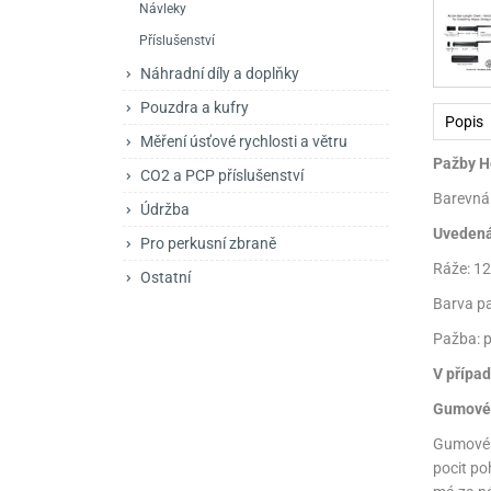
Návleky
Mačety a sekery
Zásobníky
Zavírací nože
Příslušenství
Praky
Příslušenství pro 
Kuchyňské nože
Náhradní díly a doplňky
Luky
Brokovnice opakov
Příslušenství pro 
Pouzdra a kufry
Popis
Měření úsťové rychlosti a větru
Kuše
Brokovnice samona
Pažby H
CO2 a PCP příslušenství
Obranné prostředky
Pistole samonabíje
Obranné spreje
Barevná 
Údržba
Uvedená 
Revolvery
Pro perkusní zbraně
Ráže: 1
Ostatní
Barva pa
Pažba: p
V případ
Gumové 
Gumové r
pocit po