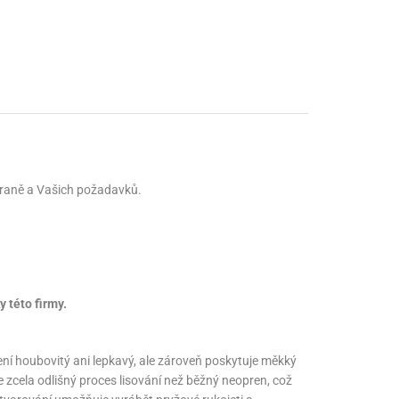
nné prostředky
 Engineering
ny
, stolice a vaky
zbraně a Vašich požadavků.
 této firmy.
ní houbovitý ani lepkavý, ale zároveň poskytuje měkký
e zcela odlišný proces lisování než běžný neopren, což