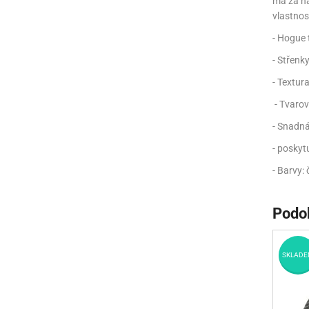
má za ná
vlastnos
- Hogue 
- Střenk
- Textur
- Tvarov
- Snadná
- poskytu
- Barvy: 
Podo
SKLADE