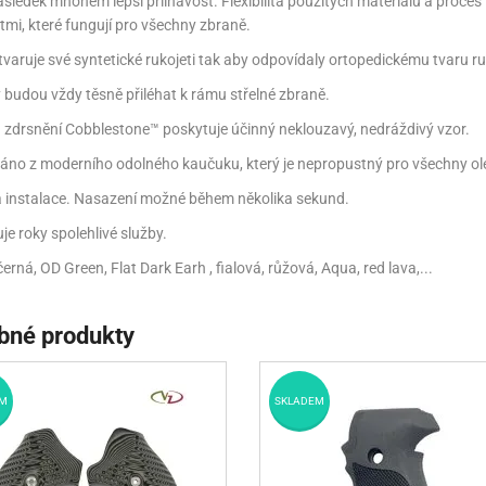
sledek mnohem lepší přilnavost. Flexibilita použitých materiálů a proces
tmi, které fungují pro všechny zbraně.
tvaruje své syntetické rukojeti tak aby odpovídaly ortopedickému tvaru r
y budou vždy těsně přiléhat k rámu střelné zbraně.
a zdrsnění Cobblestone™ poskytuje účinný neklouzavý, nedráždivý vzor.
áno z moderního odolného kaučuku, který je nepropustný pro všechny ole
 instalace. Nasazení možné během několika sekund.
je roky spolehlivé služby.
černá, OD Green, Flat Dark Earh , fialová, růžová, Aqua, red lava,...
bné produkty
M
SKLADEM