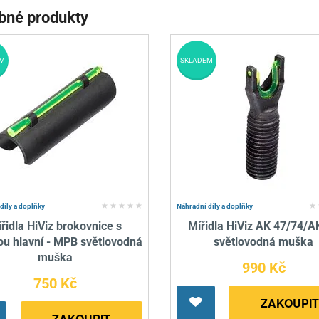
bné produkty
M
SKLADEM
díly a doplňky
Náhradní díly a doplňky
řidla HiViz brokovnice s
Mířidla HiViz AK 47/74/A
ou hlavní - MPB světlovodná
světlovodná muška
muška
990 Kč
750 Kč
ZAKOUPIT
ZAKOUPIT