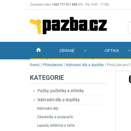
Zavolejte nám
+420 777 811 888
(Po - Pá: 9:00 - 17:00)
ZBRANĚ
OPTIKA
Vzduchovky
Vzduchovky na C
Puškohledy
Domů
/
Příslušenství
/
Náhradní díly a doplňky
/
Plnící pin pro 
KATEGORIE
Vzduchové pistole a revolvery
Příslušenství pro 
Příslušenství
Dalekohledy a dál
Plynové pistole a revolvery
Vzduchovky PCP
CO2 pistole
Pistole
Kolimátory, lasery
Pažby, pažbičky a střenky
Náhradní díly a doplňky
Perkusní zbraně
Vzduchovky pruži
PCP Pistole
Příslušenství
Montáže
Náhradní díly
Zbraně na ZP
Revolvery
Revolvery
Pušky opakovací
Noční vidění a ter
Zásobníky a podavače
Nože
Pružinové pistole
Pušky samonabíje
Nože s pevnou čep
Lapače, střelnice a terče