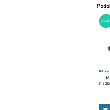
Podo
SKLADE
Náhradní 
Mí
hladk