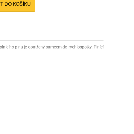
IT DO KOŠÍKU
nné prostředky
 Engineering
ny
, stolice a vaky
plnícího pinu je opatřený samcem do rychlospojky. Plnící