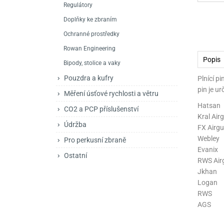
Regulátory
Mačety a sekery
Zásobníky
Zavírací nože
Doplňky ke zbraním
Praky
Příslušenství pro 
Kuchyňské nože
Ochranné prostředky
Luky
Brokovnice opakov
Příslušenství pro 
Rowan Engineering
Popis
Bipody, stolice a vaky
Kuše
Brokovnice samona
Pouzdra a kufry
Plnící p
Obranné prostředky
Pistole samonabíje
Obranné spreje
pin je u
Měření úsťové rychlosti a větru
Hatsan
Revolvery
CO2 a PCP příslušenství
Kral Air
Údržba
FX Airg
Webley
Pro perkusní zbraně
Evanix
Ostatní
RWS Air
Jkhan
Logan
RWS
AGS