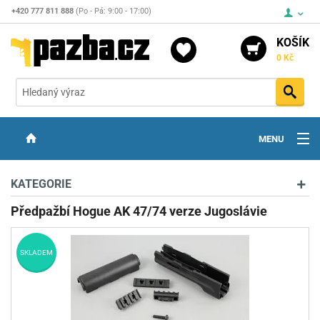
+420 777 811 888
(Po - Pá: 9:00 - 17:00)
KOŠÍK
0 Kč
Vyh
MENU
ZBRANĚ
KATEGORIE
OPTIKA
Předpažbí Hogue AK 47/74 verze Jugoslávie
STŘELIVO
SKLADEM
PŘÍSLUŠENSTVÍ
DETEKTORY KOVŮ
KONTAKTY