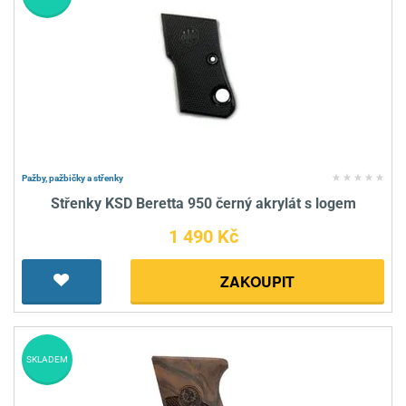
Pažby, pažbičky a střenky
Střenky KSD Beretta 950 černý akrylát s logem
1 490 Kč
ZAKOUPIT
SKLADEM