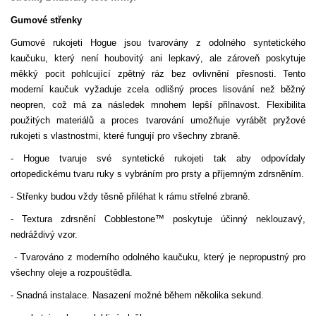
Gumové střenky
Gumové rukojeti Hogue jsou tvarovány z odolného syntetického
kaučuku, který není houbovitý ani lepkavý, ale zároveň poskytuje
měkký pocit pohlcující zpětný ráz bez ovlivnění přesnosti. Tento
moderní kaučuk vyžaduje zcela odlišný proces lisování než běžný
neopren, což má za následek mnohem lepší přilnavost. Flexibilita
použitých materiálů a proces tvarování umožňuje vyrábět pryžové
rukojeti s vlastnostmi, které fungují pro všechny zbraně.
- Hogue tvaruje své syntetické rukojeti tak aby odpovídaly
ortopedickému tvaru ruky s vybráním pro prsty a příjemným zdrsněním.
- Střenky budou vždy těsně přiléhat k rámu střelné zbraně.
- Textura zdrsnění Cobblestone™ poskytuje účinný neklouzavý,
nedráždivý vzor.
- Tvarováno z moderního odolného kaučuku, který je nepropustný pro
všechny oleje a rozpouštědla.
- Snadná instalace. Nasazení možné během několika sekund.