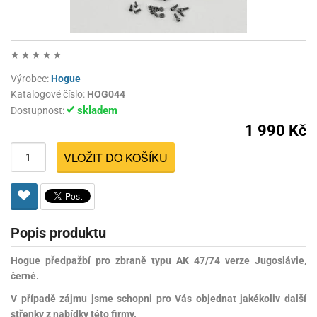
Výrobce:
Hogue
Katalogové číslo:
HOG044
skladem
Dostupnost:
1 990 Kč
VLOŽIT DO KOŠÍKU
Popis produktu
Hogue
předpažbí pro zbraně typu
AK 47/74 verze Jugoslávie,
černé.
V případě zájmu jsme schopni pro Vás objednat jakékoliv další
střenky z nabídky této firmy.