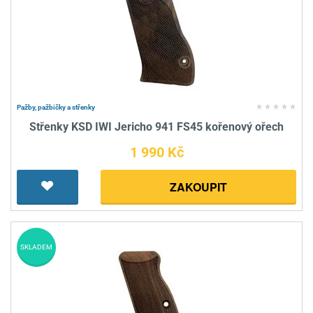
Pažby, pažbičky a střenky
Střenky KSD IWI Jericho 941 FS45 kořenový ořech
1 990 Kč
ZAKOUPIT
SKLADEM