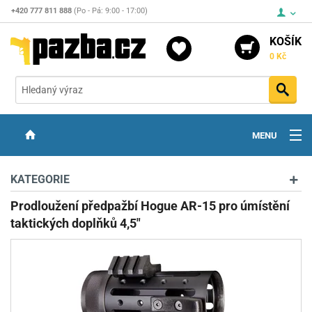
+420 777 811 888
(Po - Pá: 9:00 - 17:00)
KOŠÍK
0 Kč
Vyh
MENU
ZBRANĚ
KATEGORIE
OPTIKA
Prodloužení předpažbí Hogue AR-15 pro úmístění
taktických doplňků 4,5"
STŘELIVO
PŘÍSLUŠENSTVÍ
DETEKTORY KOVŮ
KONTAKTY