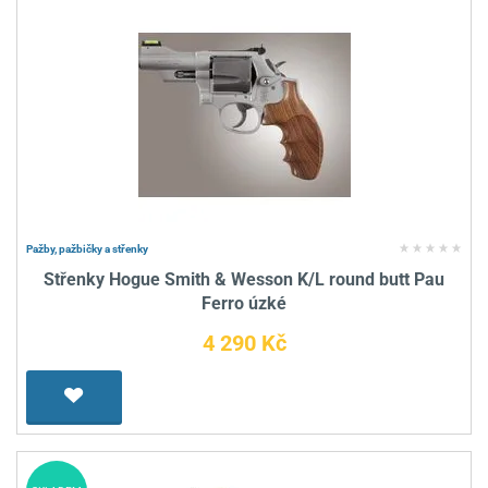
Pažby, pažbičky a střenky
Střenky Hogue Smith & Wesson K/L round butt Pau
Ferro úzké
4 290 Kč