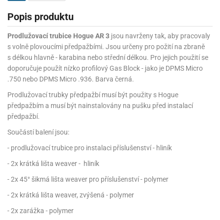
Popis produktu
Prodlužovací trubice Hogue AR 3
jsou navrženy tak, aby pracovaly
s volně plovoucími předpažbími. Jsou určeny pro požití na zbraně
s délkou hlavně - karabina nebo střední délkou. Pro jejich použití se
doporučuje použít nízko profilový Gas Block - jako je DPMS Micro
.750 nebo DPMS Micro .936. Barva černá.
Prodlužovací trubky předpažbí musí být použity s Hogue
předpažbím a musí být nainstalovány na pušku před instalací
předpažbí.
Součástí balení jsou:
- prodlužovací trubice pro instalaci příslušenství - hliník
- 2x krátká lišta weaver - hliník
- 2x 45° šikmá lišta weaver pro příslušenství - polymer
- 2x krátká lišta weaver, zvýšená - polymer
- 2x zarážka - polymer