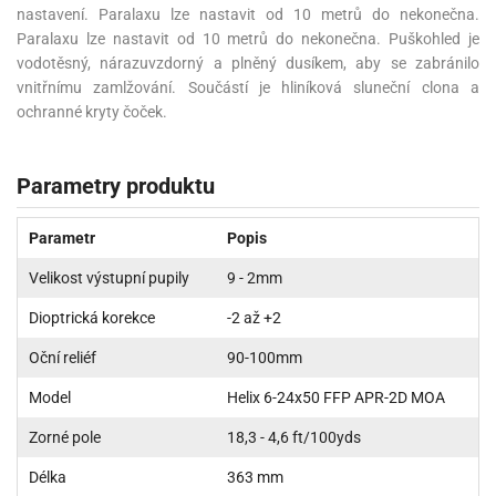
nastavení. Paralaxu lze nastavit od 10 metrů do nekonečna.
Paralaxu lze nastavit od 10 metrů do nekonečna. Puškohled je
vodotěsný, nárazuvzdorný a plněný dusíkem, aby se zabránilo
vnitřnímu zamlžování. Součástí je hliníková sluneční clona a
ochranné kryty čoček.
Parametry produktu
Parametr
Popis
Velikost výstupní pupily
9 - 2mm
Dioptrická korekce
-2 až +2
Oční reliéf
90-100mm
Model
Helix 6-24x50 FFP APR-2D MOA
Zorné pole
18,3 - 4,6 ft/100yds
Délka
363 mm