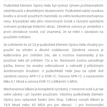
Puškohled Element Optics Helix byl vyvinut týmem profesionálních
odstřelovačů s desetiletými zkušenostmi. Puškohled nabízí vysokou
kvalitu a úroveň použitých materiálů za velmi konkurenceschopnou
cenu. Krystalické sklo jeho vícevrstvých čoček s různými optickými
vrstvami poskytuje brilantní obraz. Záměrná osnova je umístěná v
první ohniskové rovině, což znamená, že se mění v závislosti na
použitém zvětšení.
Se zvětšením 6x až 24 je puškohled Element Optics Helix vhodný pro
použití na střední a dlouhé vzdálenosti. Záměrná osnova je
kalibrována pro zvětšení 24x, ale s trochou matematiky ji lze
používat také při zvětšení 12x a 6x. Nastavení zoomu usnadňuje
páčka, kterou lze snadno odšroubovat a nahradit ji přiloženým
šestihranným šroubem. U puškohledů Helix jsou na výběr dvě
záměrné osnovy APR-1C a EHR-1C. Osnova APR-1C s nastavením
kliku 0,1 Mrad a osnova EHR-1C s klikáním ¼ MOA.
Mechanismus klikání je kompletně vyrobený z nerezové oceli a je tak
velmi odolný i při častém používání. Všechny puškohledy Element
Optics jsou vybavené funkcí Zero Stop. Celkový rozsah klikání je
18,9 Mrad nebo 65 MOA pro pro elevaci i pro horizontální