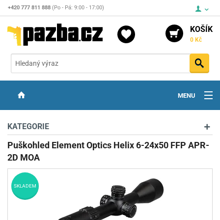
+420 777 811 888
(Po - Pá: 9:00 - 17:00)
KOŠÍK
0 Kč
Vyh
MENU
ZBRANĚ
KATEGORIE
OPTIKA
Puškohled Element Optics Helix 6-24x50 FFP APR-
2D MOA
STŘELIVO
PŘÍSLUŠENSTVÍ
SKLADEM
DETEKTORY KOVŮ
KONTAKTY