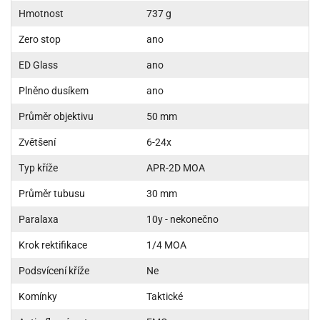
Hmotnost
737 g
Zero stop
ano
ED Glass
ano
Plněno dusíkem
ano
Průměr objektivu
50 mm
Zvětšení
6-24x
Typ kříže
APR-2D MOA
Průměr tubusu
30 mm
Paralaxa
10y - nekonečno
Krok rektifikace
1/4 MOA
Podsvícení kříže
Ne
Komínky
Taktické