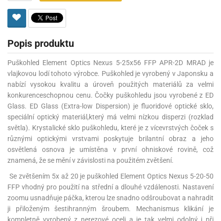
Popis produktu
Puškohled Element Optics Nexus 5-25x56 FFP APR-2D MRAD je
vlajkovou lodí tohoto výrobce. Puškohled je vyrobený v Japonsku a
nabízí vysokou kvalitu a úroveň použitých materiálů za velmi
konkurenceschopnou cenu. Čočky puškohledu jsou vyrobené z ED
Glass. ED Glass (Extra-low Dispersion) je fluoridové optické sklo,
speciální optický materiál,který má velmi nízkou disperzi (rozklad
světla). Krystalické sklo puškohledu, které je z vícevrstvých čoček s
různými optickými vrstvami poskytuje brilantní obraz a jeho
osvětlená osnova je umístěna v první ohniskové rovině, což
znamená, že se mění v závislosti na použitém zvětšení.
Se zvětšením 5x až 20 je puškohled Element Optics Nexus 5-20-50
FFP vhodný pro použití na střední a dlouhé vzdálenosti. Nastavení
zoomu usnadňuje páčka, kterou lze snadno odšroubovat a nahradit
ji přiloženým šestihranným šroubem. Mechanismus klikání je
kompletně vyrobený z nerezové oceli a je tak velmi odolný i při