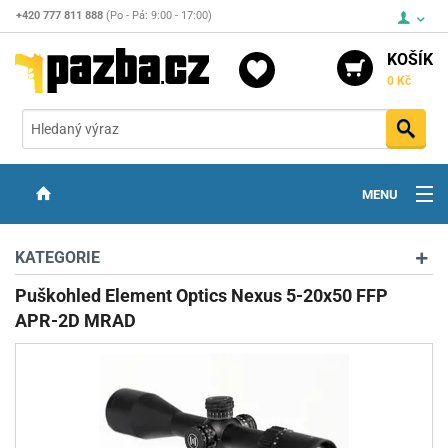
+420 777 811 888
(Po - Pá: 9:00 - 17:00)
KOŠÍK
0 Kč
Vyh
MENU
ZBRANĚ
KATEGORIE
OPTIKA
Puškohled Element Optics Nexus 5-20x50 FFP
APR-2D MRAD
STŘELIVO
PŘÍSLUŠENSTVÍ
DETEKTORY KOVŮ
KONTAKTY