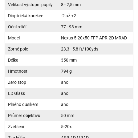
Velikost výstupní pupily
8 - 2,5 mm
Dioptrická korekce
-2 až +2
Oční reliéf
77 - 93 mm
Model
Nexus 5-20x50 FFP APR-2D MRAD
Zorné pole
23,3 - 5,8 ft/100yds
Délka
350 mm
Hmotnost
794 g
Zero stop
ano
ED Glass
ano
Plněno dusíkem
ano
Průměr objektivu
50 mm
Zvětšení
5-20x
Typ kříže
APR-1D MRAD