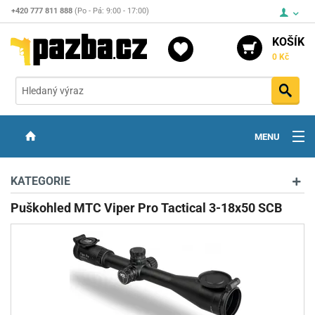
+420 777 811 888
(Po - Pá: 9:00 - 17:00)
KOŠÍK
0 Kč
Vyh
MENU
ZBRANĚ
KATEGORIE
OPTIKA
Puškohled MTC Viper Pro Tactical 3-18x50 SCB
STŘELIVO
PŘÍSLUŠENSTVÍ
DETEKTORY KOVŮ
KONTAKTY