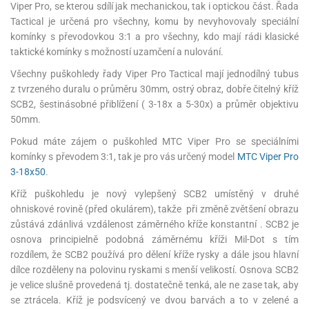
Viper Pro, se kterou sdílí jak mechanickou, tak i optickou část. Řada
Tactical je určená pro všechny, komu by nevyhovovaly speciální
komínky s převodovkou 3:1 a pro všechny, kdo mají rádi klasické
taktické komínky s možností uzamčení a nulování.
Všechny puškohledy řady Viper Pro Tactical mají jednodílný tubus
z tvrzeného duralu o průměru 30mm, ostrý obraz, dobře čitelný kříž
SCB2, šestinásobné přiblížení ( 3-18x a 5-30x) a průměr objektivu
50mm.
Pokud máte zájem o puškohled MTC Viper Pro se speciálními
komínky s převodem 3:1, tak je pro vás určený model
MTC Viper Pro
3-18x50
.
Kříž puškohledu je nový vylepšený SCB2 umístěný v druhé
ohniskové rovině (před okulárem), takže při změně zvětšení obrazu
zůstává zdánlivá vzdálenost záměrného kříže konstantní . SCB2 je
osnova principielně podobná záměrnému kříži Mil-Dot s tím
rozdílem, že SCB2 používá pro dělení kříže rysky a dále jsou hlavní
dílce rozděleny na polovinu ryskami s menší velikostí. Osnova SCB2
je velice slušně provedená tj. dostatečně tenká, ale ne zase tak, aby
se ztrácela. Kříž je podsvícený ve dvou barvách a to v zelené a