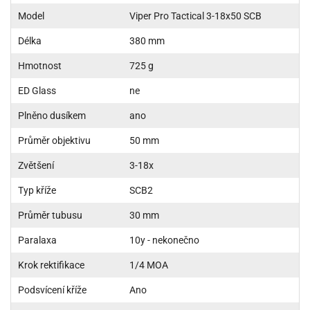
Model
Viper Pro Tactical 3-18x50 SCB
Délka
380 mm
Hmotnost
725 g
ED Glass
ne
Plněno dusíkem
ano
Průměr objektivu
50 mm
Zvětšení
3-18x
Typ kříže
SCB2
Průměr tubusu
30 mm
Paralaxa
10y - nekonečno
Krok rektifikace
1/4 MOA
Podsvícení kříže
Ano