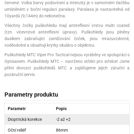
červené. Volba barvy podsvícení a intenzity je v samotném tlačítku
umístěném v boční regulaci paralaxy. Paralaxa je nastavitelná od
10yardů (9,144m) do nekonečna.
Všechny čočky puškohledu mají antireflexní vrstvu multi coated
(tzn. vícevrstvé antireflexní úpravy). Puškohledy jsou plněny
dusíkem zabraňující zamlžování čoček, jsou mrazuvzdorné,
voděodolné a obsahují krytky okuláru o objektivu.
Puškohledy MTC Viper Pro Tactical nejsou vyráběny ve spolupráci s
Optisanem. Puškohledy MTC – navrženo střelci pro střelce! Jsme
přímí dovozci puškohledů MTC a zajišťujeme jejich záruční a
pozáruční servis.
Parametry produktu
Parametr
Popis
Dioptrická korekce
-2 až +2
Oční reliéf
86mm