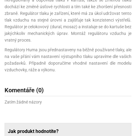
neregulovaný a odpovídá tlaku v kartuši, takže se změnou tlaku
dochází ke změně úsťové rychlosti a tím také ke zhoršení přesnosti
zbraně. Regulátor tlaku je zařízení, které má za úkol udržovat tento
tlak vzduchu na stejné úrovni a zajišťuje tak konzistenci výstřelů.
Regulátor je celokovový (dural, mosaz) a instaluje se do kartuše bez
jakýchkoliv mechanických úprav. Montáž regulátoru vzduchu je
vratný proces.
Regulátory Huma jsou přednastaveny na běžně používané tlaky, ale
na vaše přání vám nastavení výstupního tlaku upravíme dle vašich
požadavků. Případně doporučíme vhodné nastavení dle modelu
vzduchovky, ráže a výkonu.
Komentáře (0)
Zatím žádné názory
Jak produkt hodnotíte?