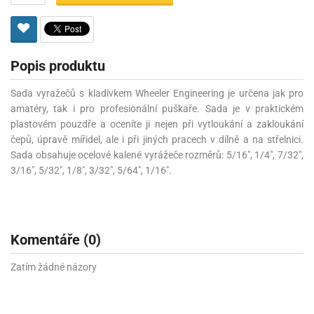
Popis produktu
Sada vyražečů s kladívkem Wheeler Engineering je určena jak pro
amatéry, tak i pro profesionální puškaře. Sada je v praktickém
plastovém pouzdře a oceníte ji nejen při vytloukání a zakloukání
čepů, úpravě mířidel, ale i při jiných pracech v dílně a na střelnici.
Sada obsahuje ocelové kalené vyrážeče rozměrů: 5/16", 1/4", 7/32",
3/16", 5/32", 1/8", 3/32", 5/64", 1/16".
Komentáře (0)
Zatím žádné názory