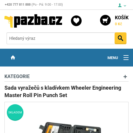
+420 777 811 888
(Po - Pá: 9:00 - 17:00)
KOŠÍK
0 Kč
Vyh
MENU
ZBRANĚ
KATEGORIE
OPTIKA
Sada vyražečů s kladívkem Wheeler Engineering
Master Roll Pin Punch Set
STŘELIVO
PŘÍSLUŠENSTVÍ
SKLADEM
DETEKTORY KOVŮ
KONTAKTY