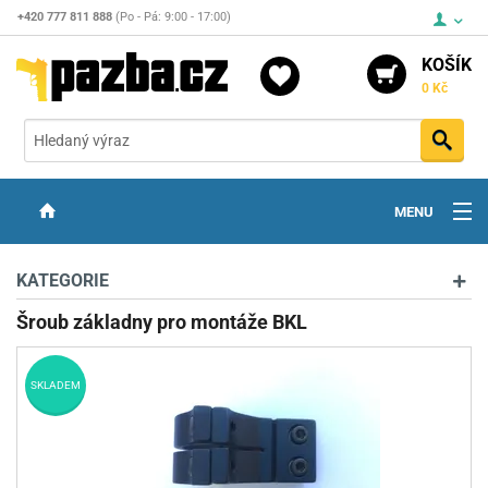
+420 777 811 888
(Po - Pá: 9:00 - 17:00)
KOŠÍK
0 Kč
Vyh
MENU
ZBRANĚ
KATEGORIE
OPTIKA
Šroub základny pro montáže BKL
STŘELIVO
SKLADEM
PŘÍSLUŠENSTVÍ
DETEKTORY KOVŮ
KONTAKTY