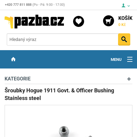
+420 777 811 888
(Po - Pá: 9:00 - 17:00)
KOŠÍK
0 Kč
Vyh
MENU
ZBRANĚ
KATEGORIE
OPTIKA
Šroubky Hogue 1911 Govt. & Officer Bushing
Stainless steel
STŘELIVO
PŘÍSLUŠENSTVÍ
DETEKTORY KOVŮ
KONTAKTY