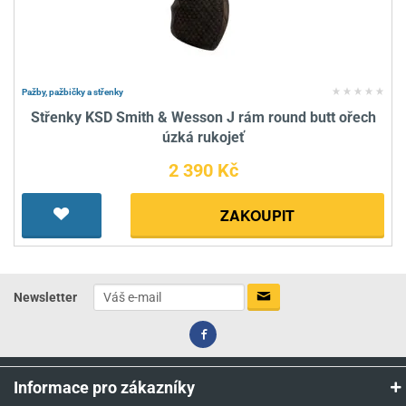
Pažby, pažbičky a střenky
Střenky KSD Smith & Wesson J rám round butt ořech
úzká rukojeť
2 390 Kč
ZAKOUPIT
Newsletter
Informace pro zákazníky